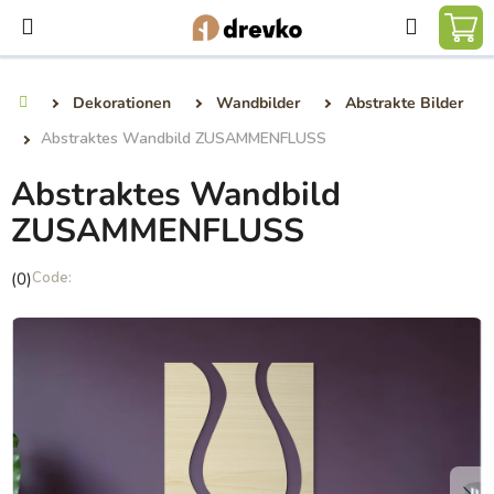
Zum
Suchen
Inhalt
WA
springen
Dekorationen
Wandbilder
Abstrakte Bilder
Startseite
Abstraktes Wandbild ZUSAMMENFLUSS
Abstraktes Wandbild
ZUSAMMENFLUSS
Die
(0)
durchschnittliche
Produktbewertung
ist
0,0
von
5
Sternen.