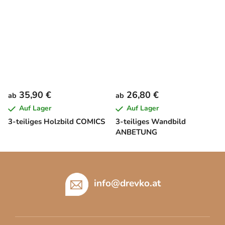
35,90 €
26,80 €
ab
ab
Auf Lager
Auf Lager
3-teiliges Holzbild COMICS
3-teiliges Wandbild
ANBETUNG
F
u
ß
info
@
drevko.at
z
e
i