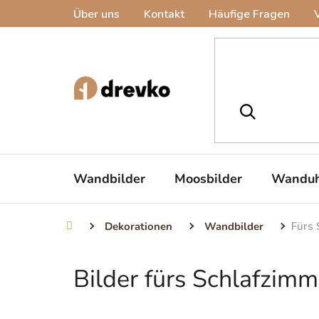
Zum
Über uns
Kontakt
Häufige Fragen
Inhalt
springen
Wandbilder
Moosbilder
Wanduh
Dekorationen
Wandbilder
Fürs 
Startseite
Bilder fürs Schlafzimm
S