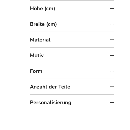
t
Höhe (cm)
e
Breite (cm)
Material
3
ab
Motiv
Holz
Form
Anzahl der Teile
Personalisierung