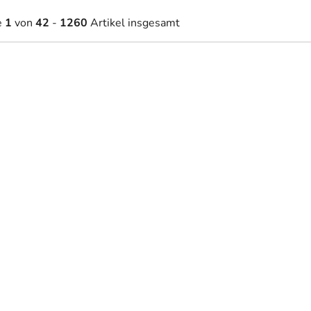
e
1
von
42
-
1260
Artikel insgesamt
6 €
27,60 €
Auf Lager
Auf Lager
ab
dbild GOLDENE HORIZONTE
Bild Geweih der Gipfel