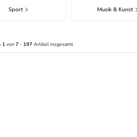
Sport
Musik & Kunst
e
1
von
7
-
197
Artikel insgesamt
3,40 €
23,70 €
Auf Lager
Auf Lager
ab