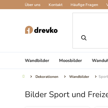
Zum
Über uns
Kontakt
Häufige Fragen
Inhalt
springen
Wandbilder
Moosbilder
Wanduh
Dekorationen
Wandbilder
Sport
Startseite
Bilder Sport und Freize