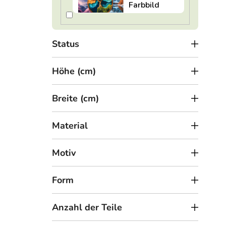
o
Hol
d
u
Status
k
t
Höhe (cm)
e
Breite (cm)
Material
2
ab
Motiv
Holz
GOL
Form
Anzahl der Teile