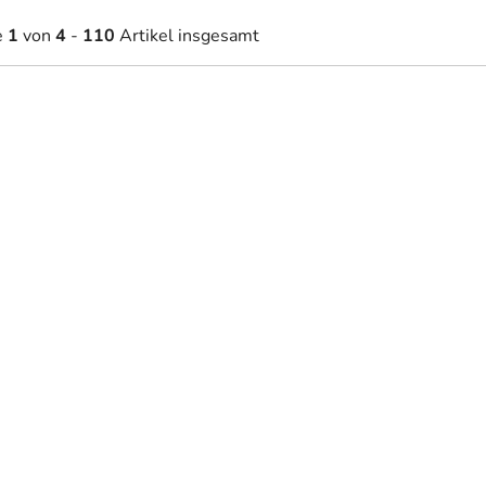
e
1
von
4
-
110
Artikel insgesamt
4,30 €
32,60 €
Auf Lager
Auf Lager
ab
iliges Bild LETZTES
Ausgeschnittenes Bild HEI
ENDMAHL
FAMILIE