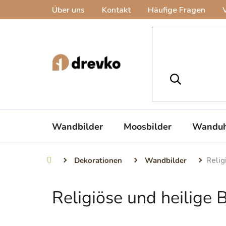
Zum
Über uns
Kontakt
Häufige Fragen
Inhalt
springen
Wandbilder
Moosbilder
Wanduh
Dekorationen
Wandbilder
Relig
Startseite
Religiöse und heilige B
S