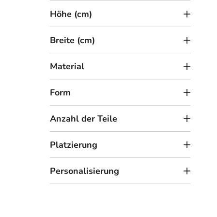
t
Höhe (cm)
e
Breite (cm)
Material
2
ab
Form
Bild
Anzahl der Teile
Platzierung
Personalisierung