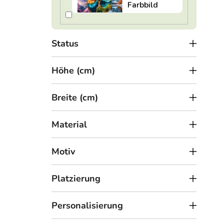
o
Holz
d
u
Status
k
t
Höhe (cm)
e
Breite (cm)
Material
6,5
Motiv
Farb
Deko
Platzierung
Personalisierung