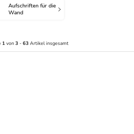
Aufschriften für die
Wand
e
1
von
3
-
63
Artikel insgesamt
1,70 €
58 €
Auf Lager
Auf Lager
ab