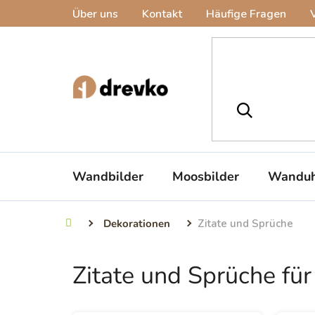
Zum
Über uns
Kontakt
Häufige Fragen
Inhalt
springen
Wandbilder
Moosbilder
Wanduh
Dekorationen
Zitate und Sprüche
Startseite
Zitate und Sprüche fü