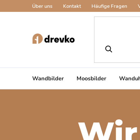
Zum
Über uns
Kontakt
Häufige Fragen
Inhalt
springen
Wandbilder
Moosbilder
Wanduh
Wir