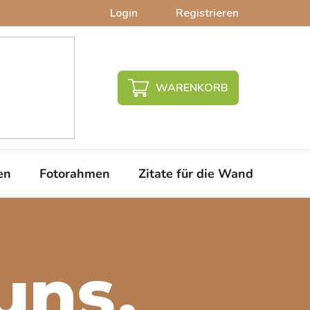
Login
Registrieren
WARENKORB
en
Fotorahmen
Zitate für die Wand
PVC-
uns,