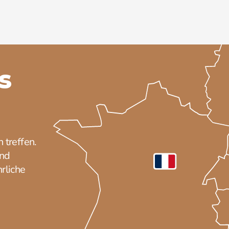
s
 treffen.
und
rliche
.