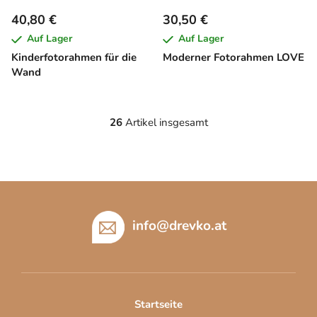
40,80 €
30,50 €
Auf Lager
Auf Lager
Kinderfotorahmen für die
Moderner Fotorahmen LOVE
Wand
26
Artikel insgesamt
S
t
e
u
F
e
u
r
e
ß
info
@
drevko.at
l
z
e
e
m
i
e
l
n
Startseite
t