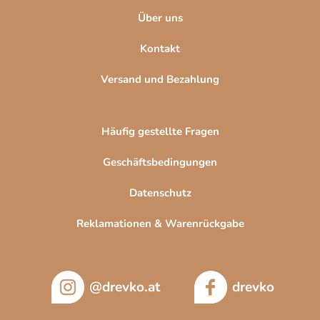
e
e
Über uns
d
e
Kontakt
r
L
Versand und Bezahlung
i
s
t
Häufig gestellte Fragen
e
Geschäftsbedingungen
Datenschutz
Reklamationen & Warenrückgabe
@drevko.at
drevko