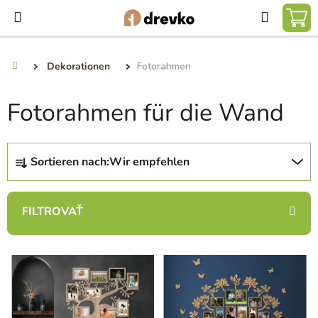
Zum
Suchen
Inhalt
WA
springen
Dekorationen
Fotorahmen
Startseite
Fotorahmen für die Wand
P
Sortieren nach:
Wir empfehlen
r
o
d
u
k
L
t
i
s
s
o
t
r