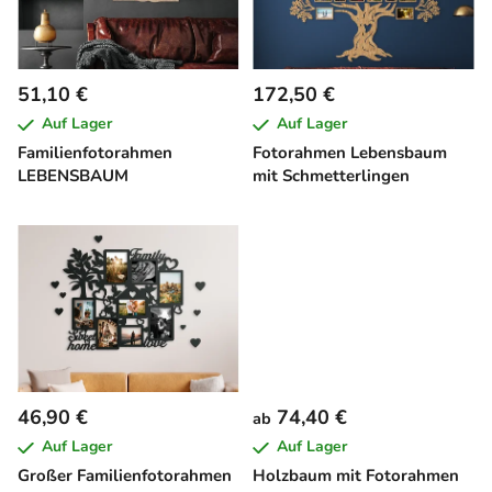
e
t
d
i
e
e
51,10 €
172,50 €
r
r
Auf Lager
Auf Lager
P
u
Familienfotorahmen
Fotorahmen Lebensbaum
r
n
LEBENSBAUM
mit Schmetterlingen
o
g
d
u
k
t
e
46,90 €
74,40 €
ab
Auf Lager
Auf Lager
Großer Familienfotorahmen
Holzbaum mit Fotorahmen