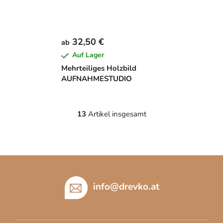
32,50 €
ab
Auf Lager
Mehrteiliges Holzbild
AUFNAHMESTUDIO
13
Artikel insgesamt
S
t
e
u
F
e
u
r
e
ß
info
@
drevko.at
l
z
e
e
m