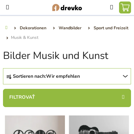
Zum
Suchen
Inhalt
WA
springen
Dekorationen
Wandbilder
Sport und Freizeit
Startseite
Musik & Kunst
Bilder Musik und Kunst
P
Sortieren nach:
Wir empfehlen
r
o
d
u
k
L
t
i
s
s