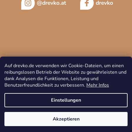
@drevko.at
drevko
Auf drevko.de verwenden wir Cookie-Dateien, um einen
reibungslosen Betrieb der Website zu gewährleisten und
dank Analysen die Funktionen, Leistung und
Benutzerfreundlichkeit zu verbessern.
Mehr Infos
Copyright 2026
DREVKO
. Alle Rechte vorbehalten.
Cookie-
Einstellungen ändern
Einstellungen
Akzeptieren
Erstellt von Shoptet