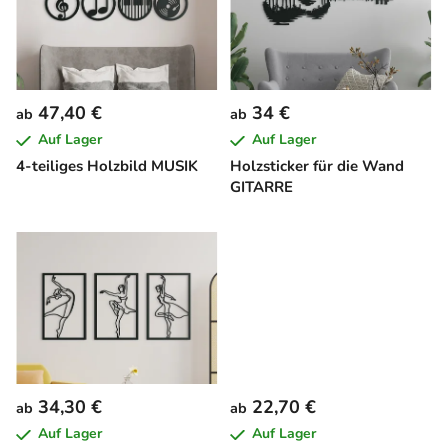
o
t
r
e
t
d
i
e
e
47,40 €
34 €
ab
ab
r
r
Auf Lager
Auf Lager
P
u
4-teiliges Holzbild MUSIK
Holzsticker für die Wand
r
n
GITARRE
o
g
d
u
k
t
e
34,30 €
22,70 €
ab
ab
Auf Lager
Auf Lager