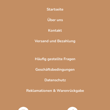
i
e
l
n
Startseite
t
e
e
Über uns
d
e
Kontakt
r
L
Versand und Bezahlung
i
s
t
Häufig gestellte Fragen
e
Geschäftsbedingungen
Datenschutz
Reklamationen & Warenrückgabe