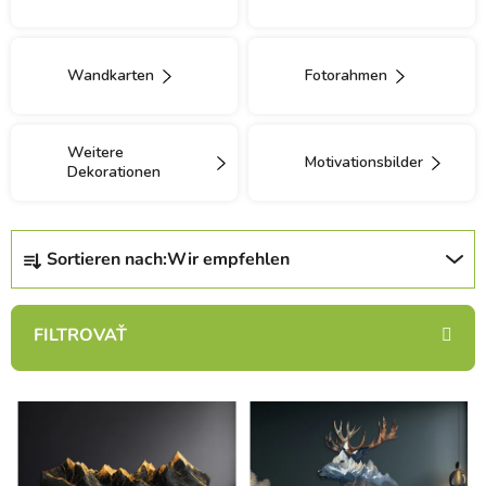
Wandkarten
Fotorahmen
Weitere
Motivationsbilder
Dekorationen
P
Sortieren nach:
Wir empfehlen
r
o
d
u
k
L
t
i
s
s
o