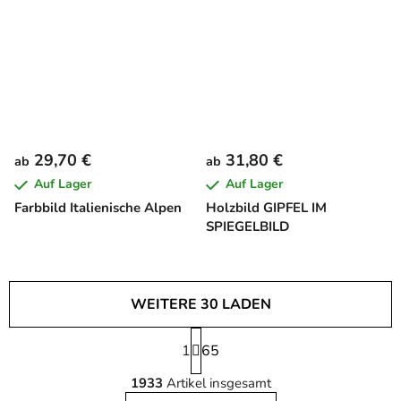
29,70 €
31,80 €
ab
ab
Auf Lager
Auf Lager
Farbbild Italienische Alpen
Holzbild GIPFEL IM
SPIEGELBILD
WEITERE 30 LADEN
P
1
a
65
S
g
1933
Artikel insgesamt
i
t