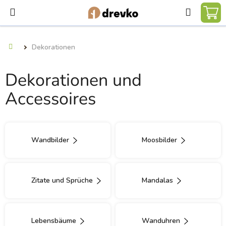
Zum
Suchen
Inhalt
WA
springen
Dekorationen
Startseite
Dekorationen und
Accessoires
Wandbilder
Moosbilder
Zitate und Sprüche
Mandalas
Lebensbäume
Wanduhren