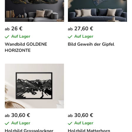
t
r
e
t
d
i
e
e
26 €
27,60 €
ab
ab
r
r
Auf Lager
Auf Lager
P
u
Wandbild GOLDENE
Bild Geweih der Gipfel
r
n
HORIZONTE
o
g
d
u
k
t
e
30,60 €
30,60 €
ab
ab
Auf Lager
Auf Lager
Holzbild Grossglockner
Holzbild Matterhorn