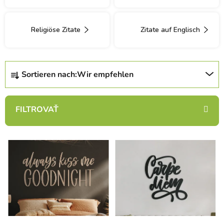
Religiöse Zitate
Zitate auf Englisch
P
Sortieren nach:
Wir empfehlen
r
o
d
u
k
L
t
i
s
s
o
t
r
e
t
d
i
e
e