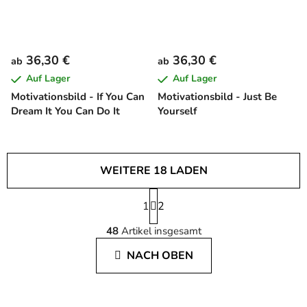
36,30 €
36,30 €
ab
ab
Auf Lager
Auf Lager
Motivationsbild - If You Can
Motivationsbild - Just Be
Dream It You Can Do It
Yourself
WEITERE 18 LADEN
P
1
a
2
S
g
48
Artikel insgesamt
i
t
n
e
NACH OBEN
i
u
e
e
r
r
u