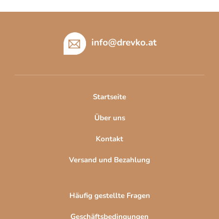
e
n
l
g
F
e
u
m
ß
info
@
drevko.at
e
z
n
t
e
e
i
d
l
Startseite
e
e
r
Über uns
L
i
Kontakt
s
t
Versand und Bezahlung
e
Häufig gestellte Fragen
Geschäftsbedingungen