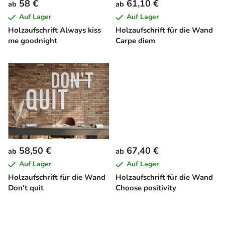
58 €
61,10 €
ab
ab
r
r
Auf Lager
Auf Lager
P
u
Holzaufschrift Always kiss
Holzaufschrift für die Wand
r
n
me goodnight
Carpe diem
o
g
d
u
k
t
e
58,50 €
67,40 €
ab
ab
Auf Lager
Auf Lager
Holzaufschrift für die Wand
Holzaufschrift für die Wand
Don't quit
Choose positivity