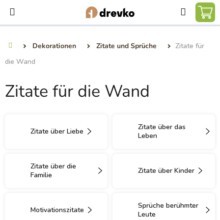
Zum
Suchen
Inhalt
WA
springen
Dekorationen
Zitate und Sprüche
Zitate für
Startseite
die Wand
Zitate für die Wand
Zitate über das
Zitate über Liebe
Leben
Zitate über die
Zitate über Kinder
Familie
Sprüche berühmter
Motivationszitate
Leute