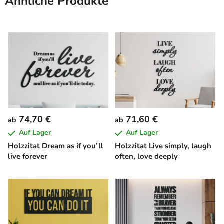
Ähnliche Produkte
74,70 €
71,60 €
ab
ab
Auf Lager
Auf Lager
Holzzitat Dream as if you’ll
Holzzitat Live simply, laugh
live forever
often, love deeply