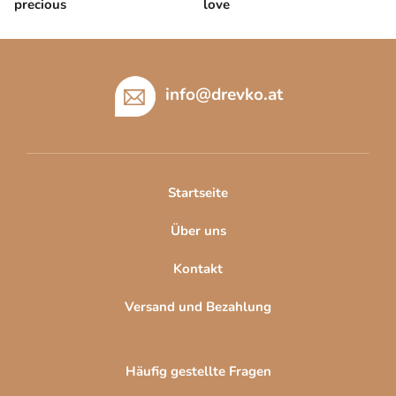
precious
love
F
u
ß
info
@
drevko.at
z
e
i
l
Startseite
e
Über uns
Kontakt
Versand und Bezahlung
Häufig gestellte Fragen