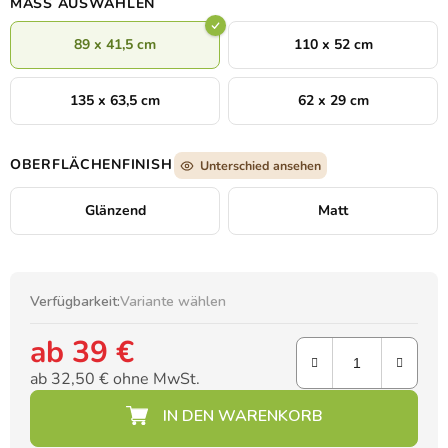
MASS AUSWÄHLEN
89 x 41,5 cm
110 x 52 cm
135 x 63,5 cm
62 x 29 cm
OBERFLÄCHENFINISH
Unterschied ansehen
Glänzend
Matt
Verfügbarkeit:
Variante wählen
ab
39 €
ab
32,50 €
ohne MwSt.
Verkaufspreis: