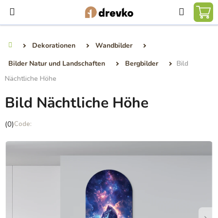
Zum
Suchen
Inhalt
WA
springen
Dekorationen
Wandbilder
Startseite
Bilder Natur und Landschaften
Bergbilder
Bild
Nächtliche Höhe
Bild Nächtliche Höhe
Die
(0)
durchschnittliche
Produktbewertung
ist
0,0
von
5
Sternen.