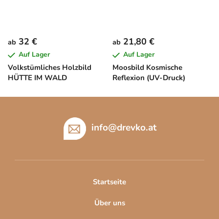
32 €
21,80 €
ab
ab
Auf Lager
Auf Lager
Volkstümliches Holzbild
Moosbild Kosmische
HÜTTE IM WALD
Reflexion (UV-Druck)
F
u
ß
info
@
drevko.at
z
e
i
l
Startseite
e
Über uns