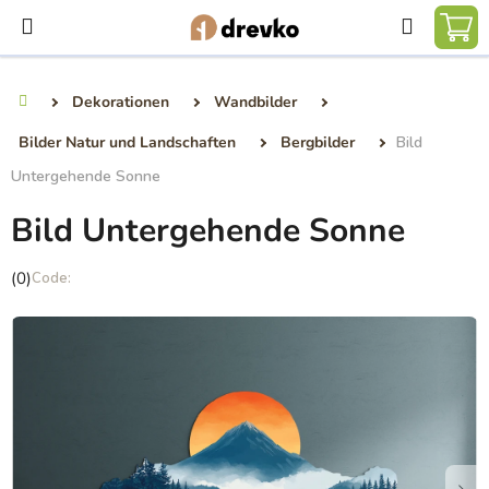
Zum
Suchen
Inhalt
WA
springen
Dekorationen
Wandbilder
Startseite
Bilder Natur und Landschaften
Bergbilder
Bild
Untergehende Sonne
Bild Untergehende Sonne
Die
(0)
durchschnittliche
Produktbewertung
ist
0,0
von
5
Sternen.