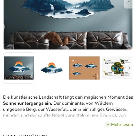
Die künstlerische Landschaft fängt den magischen Moment des
Sonnenuntergangs ein.
Der dominante, von Wäldern
umgebene Berg, der Wasserfall, der in ein ruhiges Gewässer
mündet, und der sanfte Nebel vermitteln einen Eindruck von
Ruhe, Reinheit und Rückkehr zur Natur. Die Szene wirkt wie ein
Mehr lesen
stiller, einschläfernder Zufluchtsort – ein Ort, der für manche ein
reales oder symbolisches Zuhause sein kann.