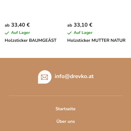
33,40 €
33,10 €
ab
ab
Auf Lager
Auf Lager
Holzsticker BAUMGEÄST
Holzsticker MUTTER NATUR
F
u
ß
info
@
drevko.at
z
e
i
l
Startseite
e
Über uns