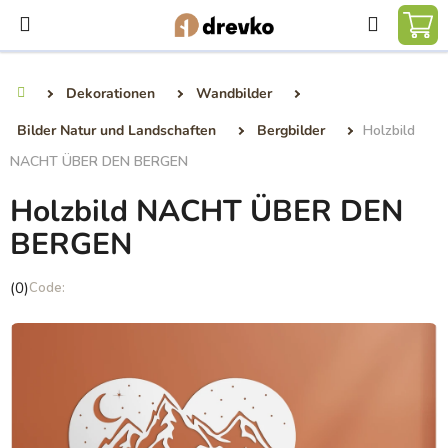
Zum
Suchen
Inhalt
WA
springen
Dekorationen
Wandbilder
Startseite
Bilder Natur und Landschaften
Bergbilder
Holzbild
NACHT ÜBER DEN BERGEN
Holzbild NACHT ÜBER DEN
BERGEN
Die
(0)
durchschnittliche
Produktbewertung
ist
0,0
von
5
Sternen.