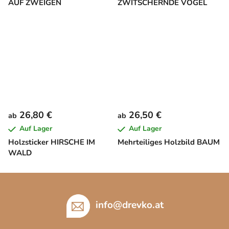
AUF ZWEIGEN
ZWITSCHERNDE VÖGEL
26,80 €
26,50 €
ab
ab
Auf Lager
Auf Lager
Holzsticker HIRSCHE IM
Mehrteiliges Holzbild BAUM
WALD
F
u
ß
info
@
drevko.at
z