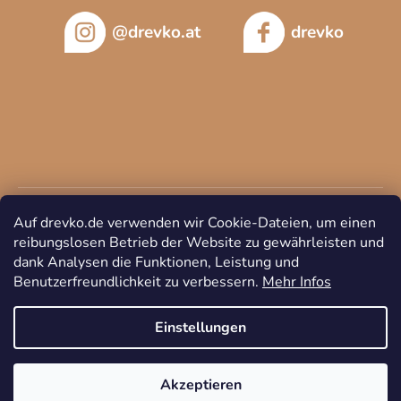
@drevko.at
drevko
Auf drevko.de verwenden wir Cookie-Dateien, um einen
reibungslosen Betrieb der Website zu gewährleisten und
dank Analysen die Funktionen, Leistung und
Benutzerfreundlichkeit zu verbessern.
Mehr Infos
Copyright 2026
DREVKO
. Alle Rechte vorbehalten.
Cookie-
Einstellungen ändern
Einstellungen
Akzeptieren
Erstellt von Shoptet