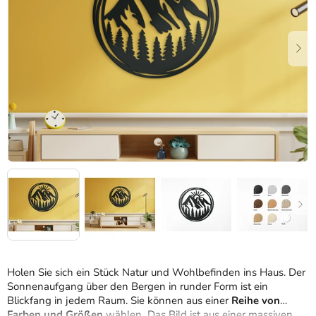
Sternen.
Holen Sie sich ein Stück Natur und Wohlbefinden ins Haus. Der
Sonnenaufgang über den Bergen in runder Form ist ein
Blickfang in jedem Raum. Sie können aus einer
Reihe von
Farben und Größen
wählen
.
Das Bild ist aus einer massiven