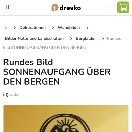
Zum
Suchen
Inhalt
WA
springen
Dekorationen
Wandbilder
Startseite
Bilder Natur und Landschaften
Bergbilder
Rundes
Bild SONNENAUFGANG ÜBER DEN BERGEN
Rundes Bild
SONNENAUFGANG ÜBER
DEN BERGEN
Die
(0)
durchschnittliche
Produktbewertung
ist
0,0
von
5