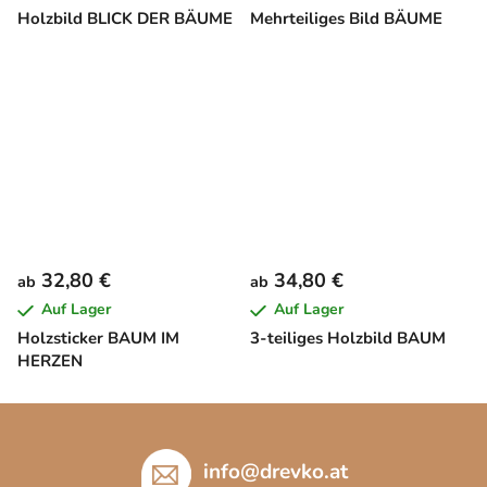
Holzbild BLICK DER BÄUME
Mehrteiliges Bild BÄUME
32,80 €
34,80 €
ab
ab
Auf Lager
Auf Lager
Holzsticker BAUM IM
3-teiliges Holzbild BAUM
HERZEN
F
u
ß
info
@
drevko.at