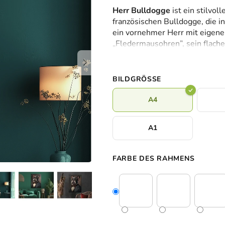
durchschnittliche
Herr Bulldogge
ist ein stilvol
Produktbewertung
französischen Bulldogge, die i
ist
ein vornehmer Herr mit eigene
0,0
„Fledermausohren”, sein flach
von
bilden in Kombination mit dem
5
Kontrast und eine unverwechse
Sternen.
Wohnzimmer, das Arbeitszimme
BILDGRÖSSE
Individualität, Design und ei
A4
A1
FARBE DES RAHMENS