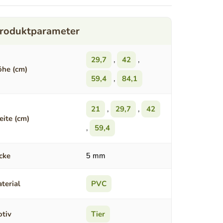
29,7
,
42
,
he (cm)
59,4
,
84,1
21
,
29,7
,
42
eite (cm)
,
59,4
cke
5 mm
terial
PVC
tiv
Tier