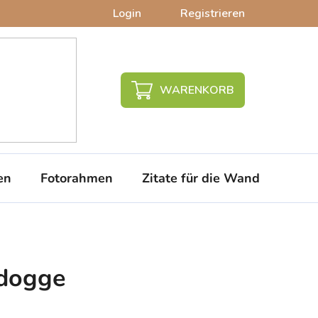
Login
Registrieren
WARENKORB
en
Fotorahmen
Zitate für die Wand
PVC-
ldogge