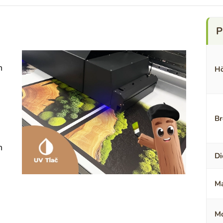
n
Hö
Br
n
Di
Ma
Mo