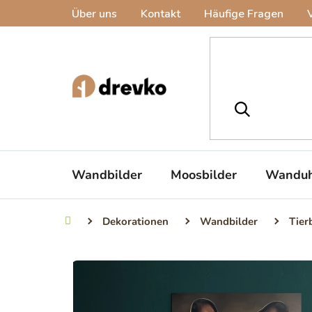
Zum
Über uns
Kontakt
Häufige Fragen
Inhalt
springen
Wandbilder
Moosbilder
Wanduh
Dekorationen
Wandbilder
Tier
Startseite