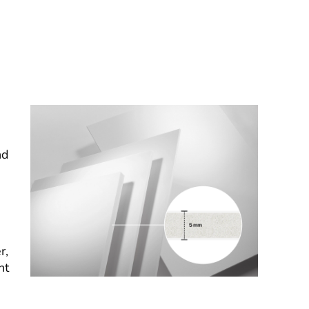
nd
r,
nt