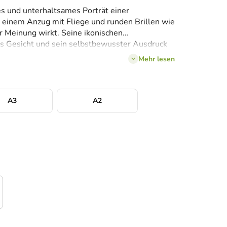
les und unterhaltsames Porträt einer
n einem Anzug mit Fliege und runden Brillen wie
r Meinung wirkt. Seine ikonischen
es Gesicht und sein selbstbewusster Ausdruck
 dunklen Hintergrund einen starken visuellen
Mehr lesen
lbare Atmosphäre. Ein ideales Bild für das
r oder einen stilvollen Raum, in dem
n wenig Hundehumor geschätzt werden.
A3
A2