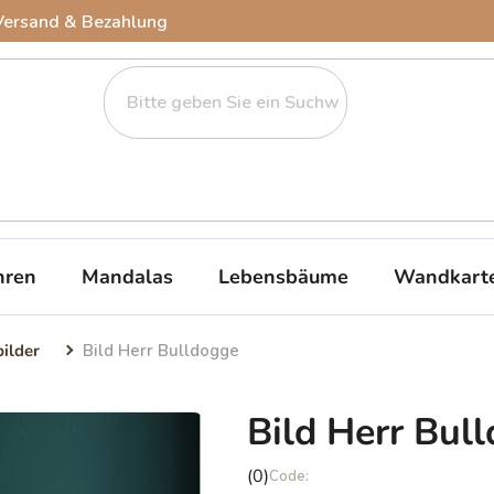
Versand & Bezahlung
ren
Mandalas
Lebensbäume
Wandkart
bilder
Bild Herr Bulldogge
Bild Herr Bul
Die
(0)