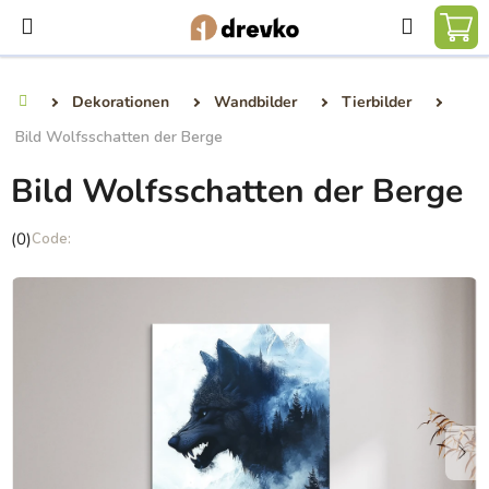
Zum
Suchen
Inhalt
WA
springen
Dekorationen
Wandbilder
Tierbilder
Startseite
Bild Wolfsschatten der Berge
Bild Wolfsschatten der Berge
Die
(0)
durchschnittliche
Produktbewertung
ist
0,0
von
5
Sternen.