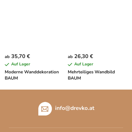
35,70 €
26,30 €
ab
ab
Auf Lager
Auf Lager
Moderne Wanddekoration
Mehrteiliges Wandbild
BAUM
BAUM
F
u
ß
info
@
drevko.at
z
e
i