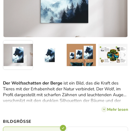
Der Wolfsschatten der Berge
ist ein Bild, das die Kraft des
Tieres mit der Erhabenheit der Natur verbindet. Der Wolf, im
Profil dargestellt mit scharfen Zähnen und leuchtenden Augen,
verschmilzt mit den dunklen Silhouetten der Bäume und der
nebligen Berglandschaft. Sein Körper verschmilzt mit dem
Mehr lesen
Wald, als wäre er ein Geist, der aus den Bergen auftaucht und
gleichzeitig in ihnen verschwindet. Kühle Blau- und Weißtöne
BILDGRÖSSE
schaffen eine Atmosphäre der Stille, des Geheimnisses und des
Respekts vor der Wildnis.