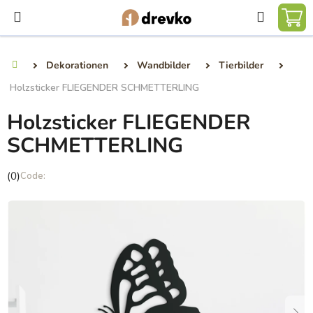
Zum
Suchen
Inhalt
WA
springen
Dekorationen
Wandbilder
Tierbilder
Startseite
Holzsticker FLIEGENDER SCHMETTERLING
Holzsticker FLIEGENDER
SCHMETTERLING
Die
(0)
durchschnittliche
Produktbewertung
ist
0,0
von
5
Sternen.