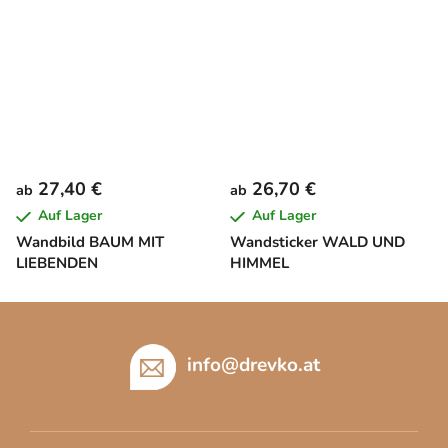
27,40 €
26,70 €
ab
ab
Auf Lager
Auf Lager
Wandbild BAUM MIT
Wandsticker WALD UND
LIEBENDEN
HIMMEL
F
u
ß
info
@
drevko.at
z
e
i