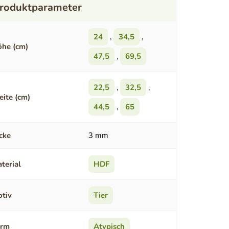
24
,
34,5
,
he (cm)
47,5
,
69,5
22,5
,
32,5
,
eite (cm)
44,5
,
65
cke
3 mm
terial
HDF
tiv
Tier
orm
Atypisch