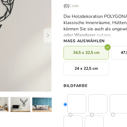
Die
(0)
durchschnittliche
Die Holzdekoration POLYGONA
Produktbewertung
klassische Innenräume, Hütte
ist
können Sie sie auch als ungew
0,0
oder Wanderer
nutzen
.
von
MASS AUSWÄHLEN
5
Sternen.
34,5 x 32,5 cm
47,
24 x 22,5 cm
BILDFARBE