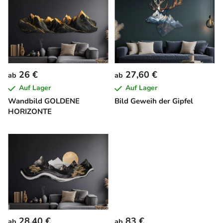
i
s
t
e
d
e
26 €
27,60 €
ab
ab
r
Auf Lager
Auf Lager
P
Wandbild GOLDENE
Bild Geweih der Gipfel
r
HORIZONTE
o
d
u
k
t
e
28,40 €
83 €
ab
ab