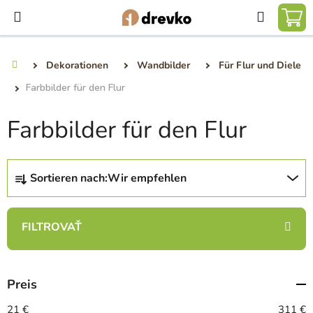
Zum
Suchen
Inhalt
WA
springen
Dekorationen
Wandbilder
Für Flur und Diele
Startseite
Farbbilder für den Flur
Farbbilder für den Flur
P
Sortieren nach:
Wir empfehlen
r
o
d
u
k
t
Preis
s
21
€
311
€