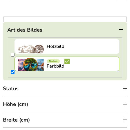
o
r
t
i
e
Art des Bildes
r
u
n
g
Status
Höhe (cm)
Breite (cm)