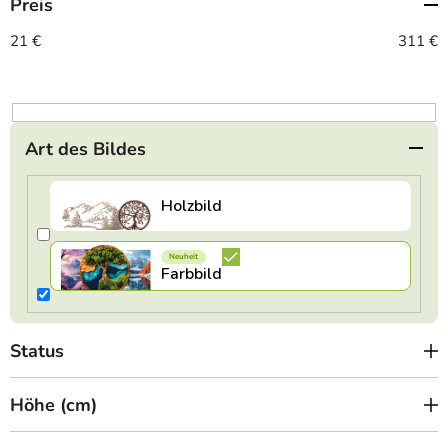
Preis
s
o
21
€
311
€
r
t
i
e
Art des Bildes
r
u
n
g
Status
Höhe (cm)