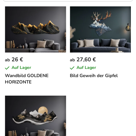
L
i
s
t
e
d
e
26 €
27,60 €
ab
ab
r
Auf Lager
Auf Lager
P
Wandbild GOLDENE
Bild Geweih der Gipfel
r
HORIZONTE
o
d
u
k
t
e