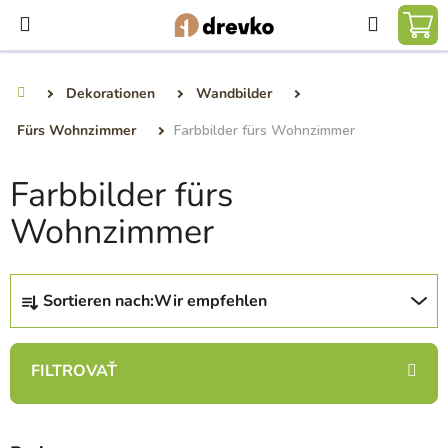
Zum
Suchen
Inhalt
WA
springen
Dekorationen
Wandbilder
Startseite
Fürs Wohnzimmer
Farbbilder fürs Wohnzimmer
Farbbilder fürs
Wohnzimmer
P
Sortieren nach:
Wir empfehlen
r
o
d
u
k
t