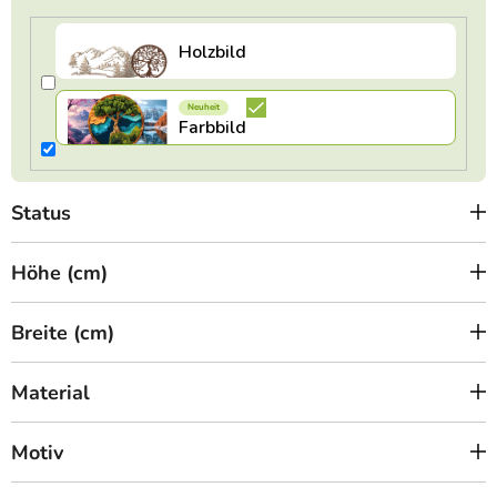
r
u
n
g
Status
Höhe (cm)
Breite (cm)
Material
Motiv