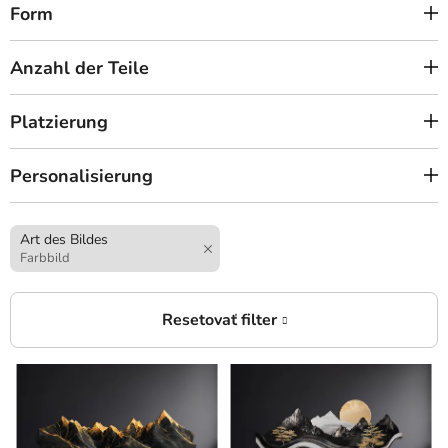
Form
Anzahl der Teile
Platzierung
Personalisierung
Art des Bildes
Farbbild
L
i
s
t