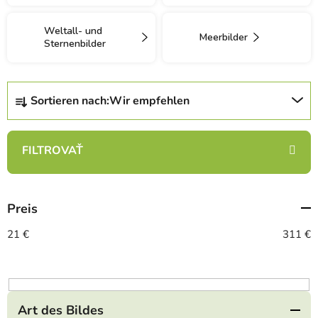
Weltall- und
Meerbilder
Sternenbilder
P
Sortieren nach:
Wir empfehlen
r
o
d
u
k
t
Preis
s
o
21
€
311
€
r
t
i
e
Art des Bildes