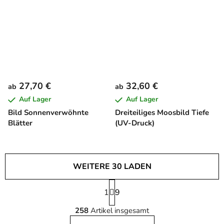
27,70 €
32,60 €
ab
ab
Auf Lager
Auf Lager
Bild Sonnenverwöhnte
Dreiteiliges Moosbild Tiefe
Blätter
(UV-Druck)
WEITERE 30 LADEN
P
1
a
9
S
g
258
Artikel insgesamt
i
t
n