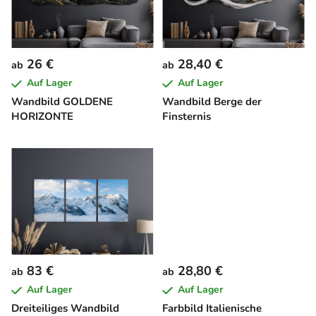
e
d
e
26 €
28,40 €
ab
ab
r
Auf Lager
Auf Lager
P
Wandbild GOLDENE
Wandbild Berge der
r
HORIZONTE
Finsternis
o
d
u
k
t
e
83 €
28,80 €
ab
ab
Auf Lager
Auf Lager
Dreiteiliges Wandbild
Farbbild Italienische