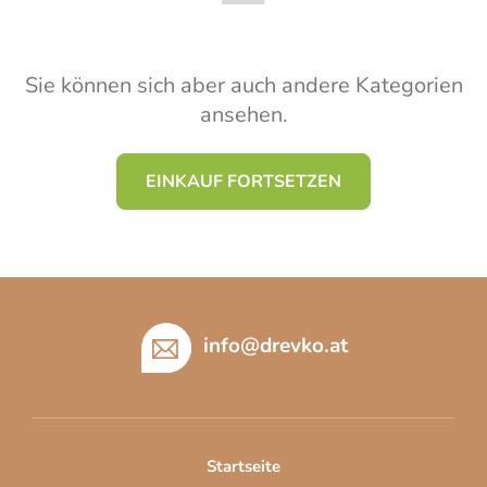
Sie können sich aber auch andere Kategorien
ansehen.
EINKAUF FORTSETZEN
F
u
ß
info
@
drevko.at
z
e
i
l
Startseite