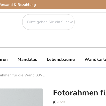
Versand & Bezahlung
ren
Mandalas
Lebensbäume
Wandkart
rahmen für die Wand LOVE
Fotorahmen f
Die
(0)