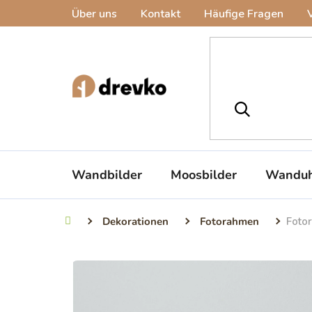
Zum
Über uns
Kontakt
Häufige Fragen
Inhalt
springen
Wandbilder
Moosbilder
Wanduh
Dekorationen
Fotorahmen
Foto
Startseite