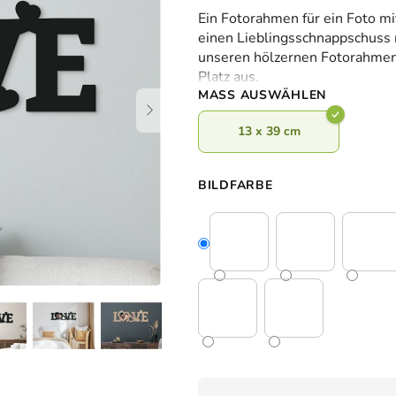
durchschnittliche
Ein Fotorahmen für ein Foto mi
Produktbewertung
einen Lieblingsschnappschuss m
ist
unseren hölzernen Fotorahmen 
0,0
Platz aus.
von
MASS AUSWÄHLEN
5
Sternen.
13 x 39 cm
BILDFARBE