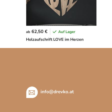
62,50 €
Auf Lager
ab
Holzaufschrift LOVE im Herzen
F
u
ß
z
e
i
info
@
drevko.at
l
e