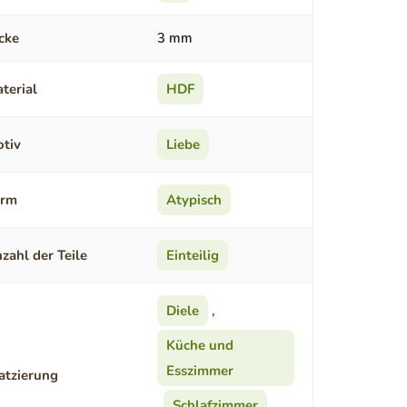
cke
3 mm
terial
HDF
tiv
Liebe
orm
Atypisch
zahl der Teile
Einteilig
Diele
,
Küche und
Esszimmer
atzierung
,
Schlafzimmer
,