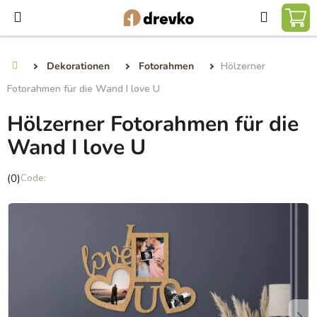
Zum
Suchen
Inhalt
WA
springen
Dekorationen
Fotorahmen
Hölzerner
Startseite
Fotorahmen für die Wand I love U
Hölzerner Fotorahmen für die
Wand I love U
Die
(0)
durchschnittliche
Produktbewertung
ist
0,0
von
5
Sternen.