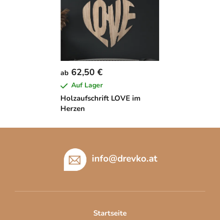
62,50 €
ab
Auf Lager
Holzaufschrift LOVE im
Herzen
F
u
ß
info
@
drevko.at
z
e
i
l
Startseite