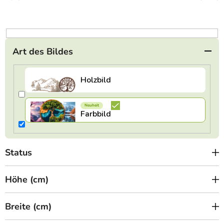
o
r
t
i
e
Art des Bildes
r
u
n
g
Status
Höhe (cm)
Breite (cm)