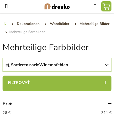
Zum
Suchen
Inhalt
WA
springen
Dekorationen
Wandbilder
Mehrteilige Bilder
Startseite
Mehrteilige Farbbilder
Mehrteilige Farbbilder
P
Sortieren nach:
Wir empfehlen
r
o
d
u
k
t
Preis
s
26
€
311
€