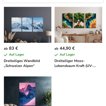
L
i
s
t
e
d
e
83 €
44,90 €
ab
ab
r
Auf Lager
Auf Lager
P
Dreiteiliges Wandbild
Dreiteiliger Moos-
r
„Schweizer Alpen“
Lebensbaum Kraft (UV-
o
Druck)
d
u
k
t
e