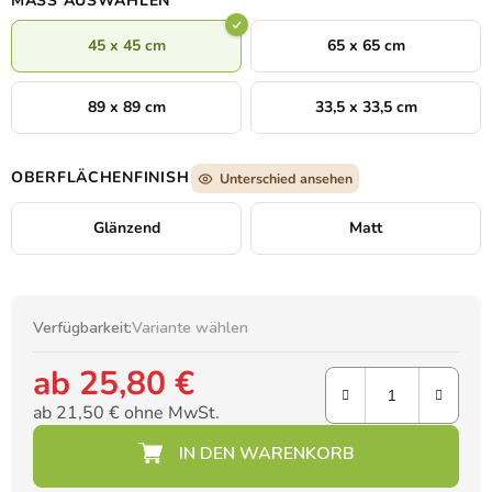
MASS AUSWÄHLEN
ideale Lösung für ein modernes Zuhause oder Büro.
45 x 45 cm
65 x 65 cm
89 x 89 cm
33,5 x 33,5 cm
OBERFLÄCHENFINISH
Unterschied ansehen
Glänzend
Matt
Verfügbarkeit:
Variante wählen
ab
25,80 €
ab
21,50 €
ohne MwSt.
Verkaufspreis: