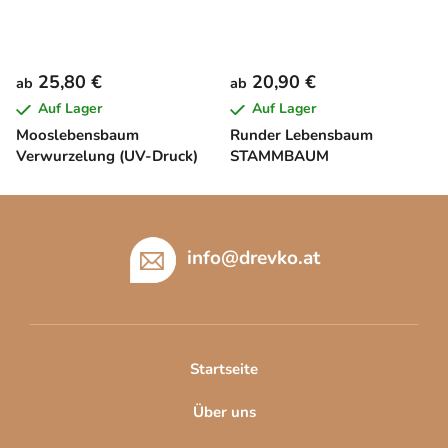
25,80 €
20,90 €
ab
ab
Auf Lager
Auf Lager
Mooslebensbaum
Runder Lebensbaum
Verwurzelung (UV-Druck)
STAMMBAUM
F
u
ß
info
@
drevko.at
z
e
i
l
Startseite
e
Über uns