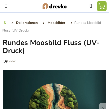
Zum
Suchen
Inhalt
WA
springen
Dekorationen
Moosbilder
Rundes Moosbild
Startseite
Fluss (UV-Druck)
Rundes Moosbild Fluss (UV-
Druck)
Die
(0)
durchschnittliche
Produktbewertung
ist
0,0
von
5
Sternen.