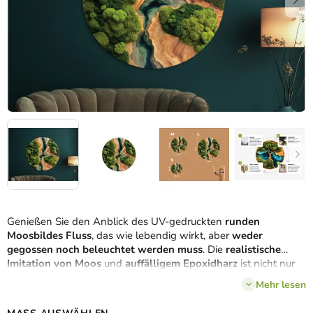
Genießen Sie den Anblick des UV-gedruckten
runden
Moosbildes Fluss
, das wie lebendig wirkt, aber
weder
gegossen noch beleuchtet werden muss
. Die
realistische
Imitation von Moos
und
auffälligem
Epoxidharz
ist nicht nur
preisgünstiger
, sondern auch
haltbarer als das Original
. Ihr
Mehr lesen
Raum erhält ein stilvolles Designelement mit
langer
Lebensdauer und ohne Wartungsaufwand
. Dieses Bild ist die