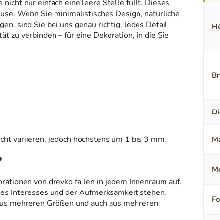
icht nur einfach eine leere Stelle füllt. Dieses
ause. Wenn Sie minimalistisches Design, natürliche
en, sind Sie bei uns genau richtig. Jedes Detail
Hö
t zu verbinden – für eine Dekoration, in die Sie
Br
Di
ht variieren, jedoch höchstens um 1 bis 3 mm.
Ma
?
Mo
orationen von drevko fallen in jedem Innenraum auf.
 des Interesses und der Aufmerksamkeit stehen.
F
aus mehreren Größen und auch aus mehreren