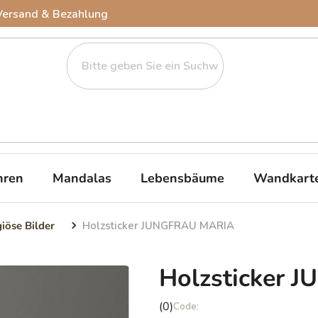
Versand & Bezahlung
ren
Mandalas
Lebensbäume
Wandkart
giöse Bilder
Holzsticker JUNGFRAU MARIA
Holzsticker
Die
(0)