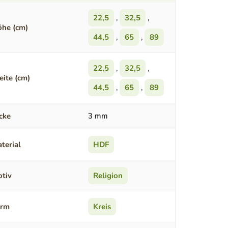
22,5
,
32,5
,
he (cm)
44,5
,
65
,
89
22,5
,
32,5
,
eite (cm)
44,5
,
65
,
89
cke
3 mm
terial
HDF
tiv
Religion
orm
Kreis