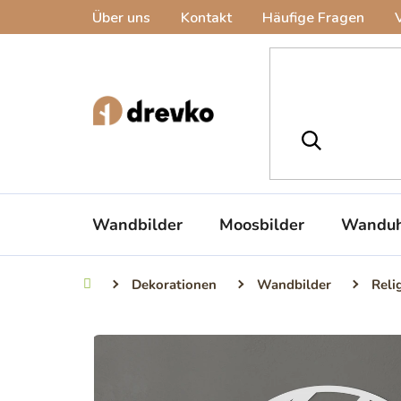
Zum
Über uns
Kontakt
Häufige Fragen
Inhalt
springen
Wandbilder
Moosbilder
Wanduh
Dekorationen
Wandbilder
Reli
Startseite