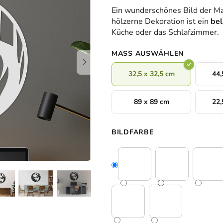
durchschnittliche
Ein wunderschönes Bild der Mar
Produktbewertung
hölzerne Dekoration ist ein
bel
ist
Küche oder das Schlafzimmer
.
0,0
von
MASS AUSWÄHLEN
5
Sternen.
32,5 x 32,5 cm
44,
89 x 89 cm
22,
BILDFARBE