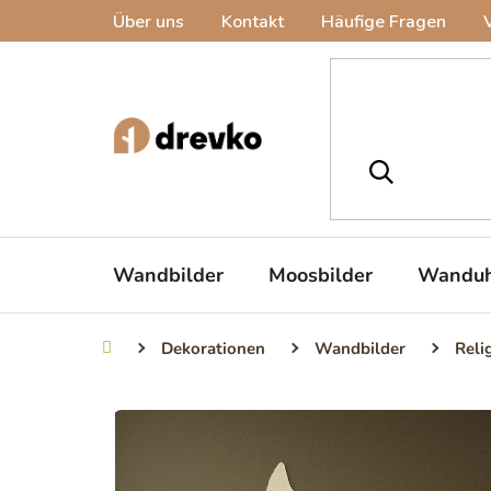
Zum
Über uns
Kontakt
Häufige Fragen
Inhalt
springen
Wandbilder
Moosbilder
Wanduh
Dekorationen
Wandbilder
Reli
Startseite