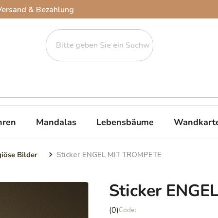
Versand & Bezahlung
ren
Mandalas
Lebensbäume
Wandkart
giöse Bilder
Sticker ENGEL MIT TROMPETE
Sticker ENG
Die
(0)