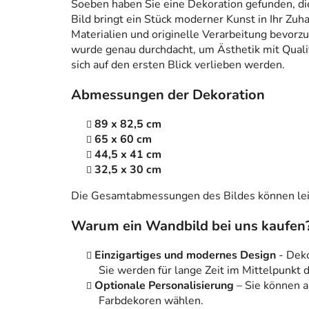
Soeben haben Sie eine Dekoration gefunden, die n
Bild bringt ein Stück moderner Kunst in Ihr Zuh
Materialien und originelle Verarbeitung bevorzug
wurde genau durchdacht, um Ästhetik mit Qualitä
sich auf den ersten Blick verlieben werden.
Abmessungen der Dekoration
89 x 82,5 cm
65 x 60 cm
44,5 x 41 cm
32,5 x 30 cm
Die Gesamtabmessungen des Bildes können leic
Warum ein Wandbild bei uns kaufen
Einzigartiges und modernes Design
- Dek
Sie werden für lange Zeit im Mittelpunkt
Optionale Personalisierung
– Sie können 
Farbdekoren wählen.