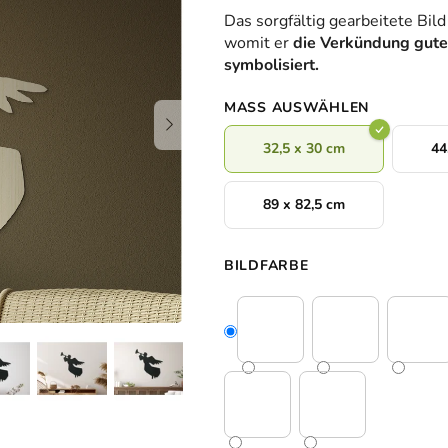
durchschnittliche
Das sorgfältig gearbeitete Bild
Produktbewertung
womit er
die Verkündung gute
ist
symbolisiert.
0,0
von
MASS AUSWÄHLEN
5
Sternen.
32,5 x 30 cm
44
89 x 82,5 cm
BILDFARBE