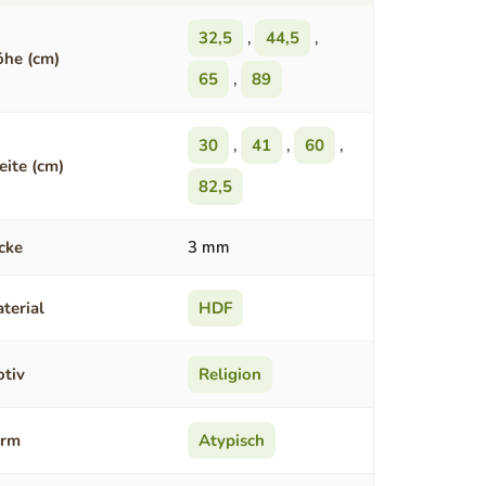
32,5
,
44,5
,
he (cm)
65
,
89
30
,
41
,
60
,
eite (cm)
82,5
cke
3 mm
terial
HDF
tiv
Religion
orm
Atypisch