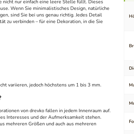
icht nur einfach eine leere Stelle füllt. Dieses
ause. Wenn Sie minimalistisches Design, natürliche
en, sind Sie bei uns genau richtig. Jedes Detail
Hö
t zu verbinden – für eine Dekoration, in die Sie
Br
Di
ht variieren, jedoch höchstens um 1 bis 3 mm.
Ma
?
Mo
orationen von drevko fallen in jedem Innenraum auf.
 des Interesses und der Aufmerksamkeit stehen.
F
aus mehreren Größen und auch aus mehreren