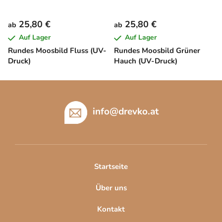
25,80 €
25,80 €
ab
ab
Auf Lager
Auf Lager
Rundes Moosbild Fluss (UV-
Rundes Moosbild Grüner
Druck)
Hauch (UV-Druck)
F
u
ß
info
@
drevko.at
z
e
i
l
Startseite
e
Über uns
Kontakt