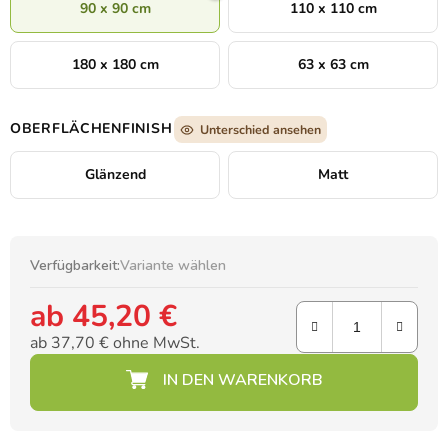
90 x 90 cm
110 x 110 cm
lange hält und nie aus der Mode kommt.
180 x 180 cm
63 x 63 cm
OBERFLÄCHENFINISH
Unterschied ansehen
Glänzend
Matt
Verfügbarkeit:
Variante wählen
ab
45,20 €
ab
37,70 €
ohne MwSt.
Verkaufspreis: