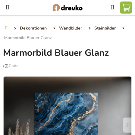
Zum
Suchen
Inhalt
WA
springen
Dekorationen
Wandbilder
Steinbilder
Startseite
Marmorbild Blauer Glanz
Marmorbild Blauer Glanz
Die
(0)
durchschnittliche
Produktbewertung
ist
0,0
von
5
Sternen.