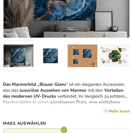
Das Marmorbild „Blauer Glanz
“ ist ein elegantes Accessoire,
das das
luxuriöse Aussehen von Marmor
mit den
Vorteilen
des modernen UV-Drucks
verbindet. Im Vergleich zu echtem
Marmor bietet es einen
günstigeren Preis, eine einfachere
Montage und keinerlei Wartungsaufwand
, wirkt dabei aber
Mehr lesen
ebenso
hochwertig und stilvoll
. Schwarze und blaue Töne mit
goldenen Details sorgen für einen
kontrastreichen, modernen
MASS AUSWÄHLEN
Effekt
, der jedes Ambiente aufwertet. Gönnen Sie sich einen
Hauch von Eleganz und dauerhafter Schönheit
– ein Bild, das