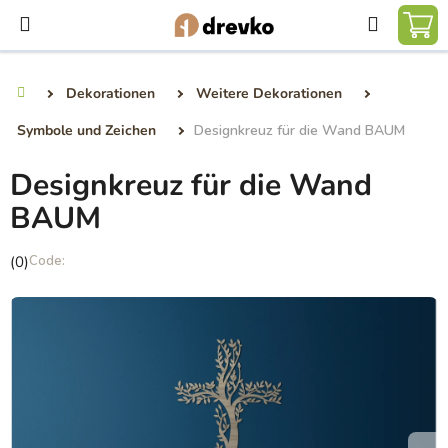
Zum
Suchen
Inhalt
WA
springen
Dekorationen
Weitere Dekorationen
Startseite
Symbole und Zeichen
Designkreuz für die Wand BAUM
Designkreuz für die Wand
BAUM
Die
(0)
durchschnittliche
Produktbewertung
ist
0,0
von
5
Sternen.