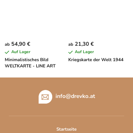
54,90 €
21,30 €
ab
ab
Auf Lager
Auf Lager
Minimalistisches Bild
Kriegskarte der Welt 1944
WELTKARTE - LINE ART
F
u
ß
info
@
drevko.at
z
e
i
l
Startseite