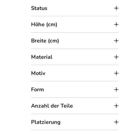
r
Früh
Status
o
d
Höhe (cm)
u
k
Breite (cm)
t
e
Material
Motiv
3
Form
ab
Hölz
Anzahl der Teile
Platzierung