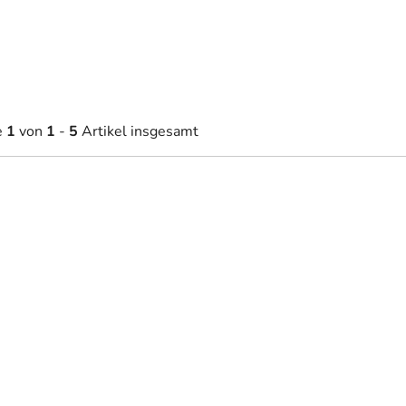
e
1
von
1
-
5
Artikel insgesamt
4,30 €
34,30 €
Auf Lager
Auf Lager
ab