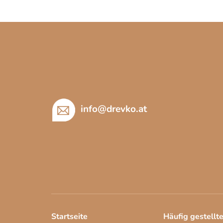
F
u
ß
z
e
i
info
@
drevko.at
l
e
Startseite
Häufig gestellt