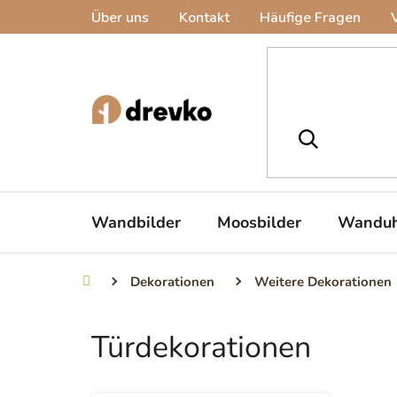
Zum
Über uns
Kontakt
Häufige Fragen
Inhalt
springen
Wandbilder
Moosbilder
Wanduh
Dekorationen
Weitere Dekorationen
Startseite
Türdekorationen