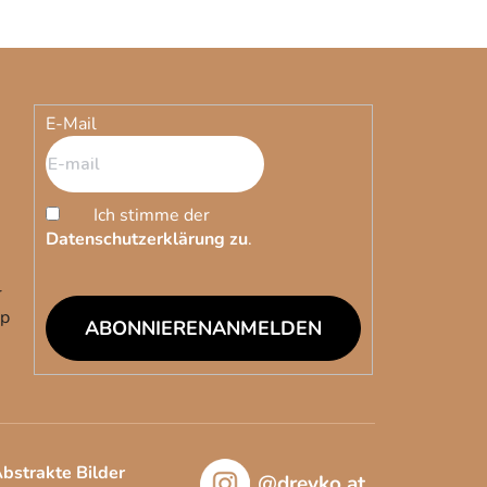
E-Mail
Ich stimme der
Datenschutzerklärung zu
.
r
op
ANMELDEN
bstrakte Bilder
@drevko.at