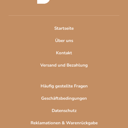
l
z
e
e
m
i
e
l
n
Startseite
t
e
e
Über uns
d
e
Kontakt
r
L
Versand und Bezahlung
i
s
t
Häufig gestellte Fragen
e
Geschäftsbedingungen
Datenschutz
Reklamationen & Warenrückgabe