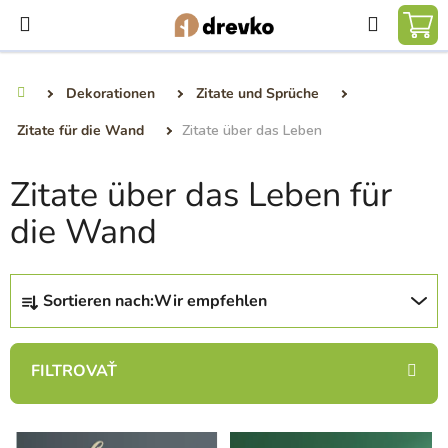
Zum
Suchen
Inhalt
WA
springen
Dekorationen
Zitate und Sprüche
Startseite
Zitate für die Wand
Zitate über das Leben
Zitate über das Leben für
die Wand
P
Sortieren nach:
Wir empfehlen
r
o
d
u
k
L
t