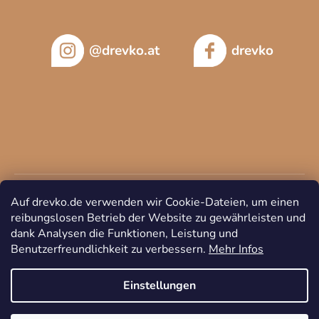
@drevko.at
drevko
Auf drevko.de verwenden wir Cookie-Dateien, um einen
reibungslosen Betrieb der Website zu gewährleisten und
dank Analysen die Funktionen, Leistung und
Benutzerfreundlichkeit zu verbessern.
Mehr Infos
Copyright 2026
DREVKO
. Alle Rechte vorbehalten.
Cookie-
Einstellungen ändern
Einstellungen