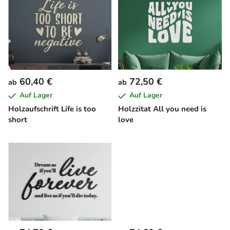
i
s
s
o
t
r
e
t
d
i
e
e
60,40 €
72,50 €
ab
ab
r
r
Auf Lager
Auf Lager
P
u
Holzaufschrift Life is too
Holzzitat All you need is
r
n
short
love
o
g
d
u
k
t
e