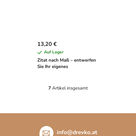
13,20 €
Auf Lager
Zitat nach Maß – entwerfen
Sie Ihr eigenes
7
Artikel insgesamt
S
t
e
u
F
e
u
r
e
ß
info
@
drevko.at