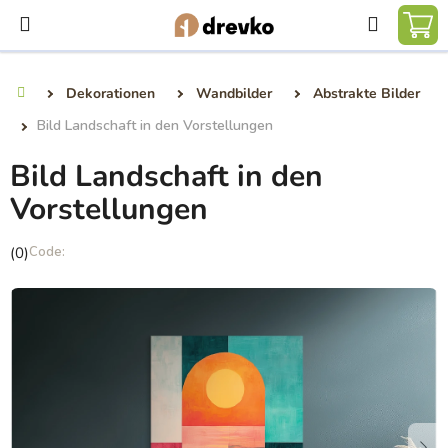
Zum
Suchen
Inhalt
WA
springen
Dekorationen
Wandbilder
Abstrakte Bilder
Startseite
Bild Landschaft in den Vorstellungen
Bild Landschaft in den
Vorstellungen
Die
(0)
durchschnittliche
Produktbewertung
ist
0,0
von
5
Sternen.