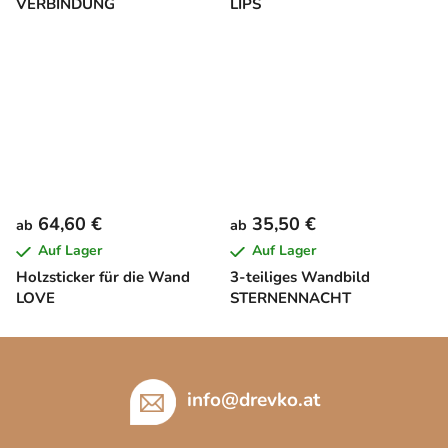
VERBINDUNG
LIPS
64,60 €
35,50 €
ab
ab
Auf Lager
Auf Lager
Holzsticker für die Wand
3-teiliges Wandbild
LOVE
STERNENNACHT
F
u
ß
info
@
drevko.at
z