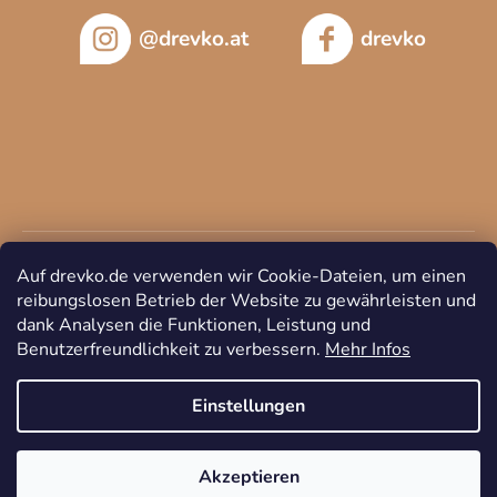
@drevko.at
drevko
Auf drevko.de verwenden wir Cookie-Dateien, um einen
reibungslosen Betrieb der Website zu gewährleisten und
dank Analysen die Funktionen, Leistung und
Benutzerfreundlichkeit zu verbessern.
Mehr Infos
Copyright 2026
DREVKO
. Alle Rechte vorbehalten.
Cookie-
Einstellungen ändern
Einstellungen
Akzeptieren
Erstellt von Shoptet