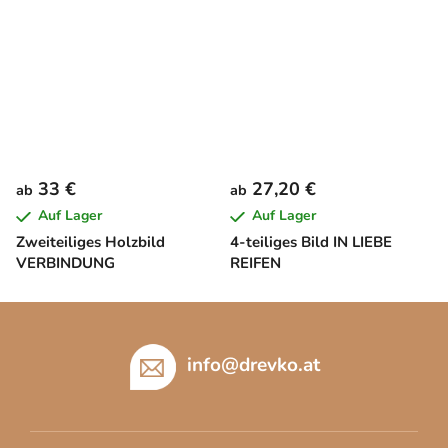
33 €
27,20 €
ab
ab
Auf Lager
Auf Lager
Zweiteiliges Holzbild
4-teiliges Bild IN LIEBE
VERBINDUNG
REIFEN
F
u
ß
info
@
drevko.at
z
e
i