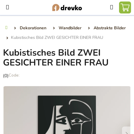
Zum
Suchen
Inhalt
WA
springen
Dekorationen
Wandbilder
Abstrakte Bilder
Startseite
Kubistisches Bild ZWEI GESICHTER EINER FRAU
Kubistisches Bild ZWEI
GESICHTER EINER FRAU
Die
(0)
durchschnittliche
Produktbewertung
ist
0,0
von
5
Sternen.