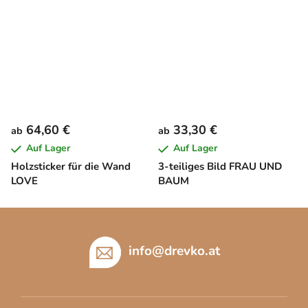
64,60 €
33,30 €
ab
ab
Auf Lager
Auf Lager
Holzsticker für die Wand
3-teiliges Bild FRAU UND
LOVE
BAUM
F
u
ß
info
@
drevko.at
z
e
i