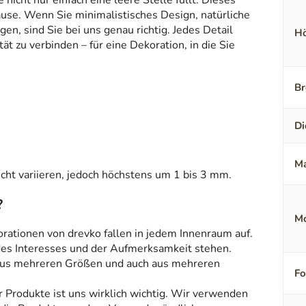
icht nur einfach eine leere Stelle füllt. Dieses
ause. Wenn Sie minimalistisches Design, natürliche
en, sind Sie bei uns genau richtig. Jedes Detail
Hö
t zu verbinden – für eine Dekoration, in die Sie
Br
Di
Ma
ht variieren, jedoch höchstens um 1 bis 3 mm.
?
Mo
orationen von drevko fallen in jedem Innenraum auf.
 des Interesses und der Aufmerksamkeit stehen.
aus mehreren Größen und auch aus mehreren
F
r Produkte ist uns wirklich wichtig. Wir verwenden