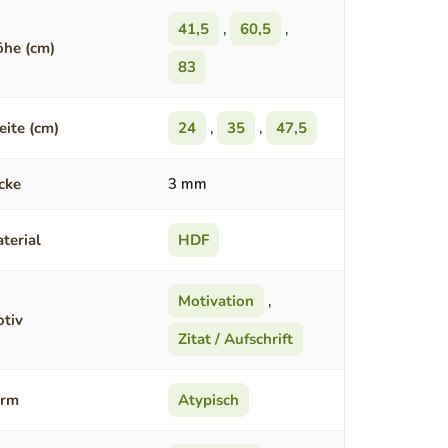
41,5
,
60,5
,
he (cm)
83
eite (cm)
24
,
35
,
47,5
cke
3 mm
terial
HDF
Motivation
,
tiv
Zitat / Aufschrift
orm
Atypisch