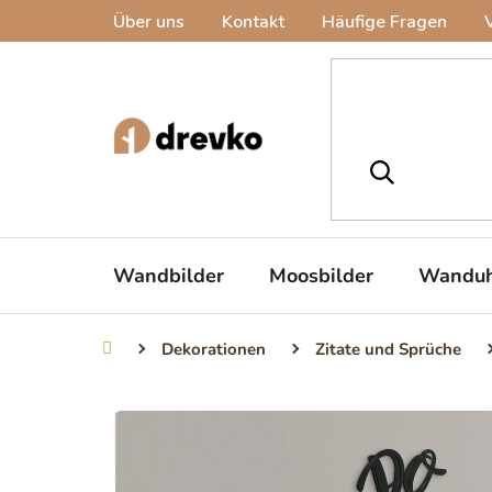
Zum
Über uns
Kontakt
Häufige Fragen
Inhalt
springen
Wandbilder
Moosbilder
Wanduh
Dekorationen
Zitate und Sprüche
Startseite