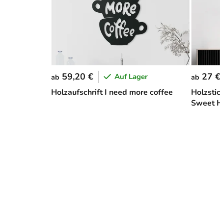
59,20 €
27 
Auf Lager
ab
ab
Holzaufschrift I need more coffee
Holzsti
Sweet 