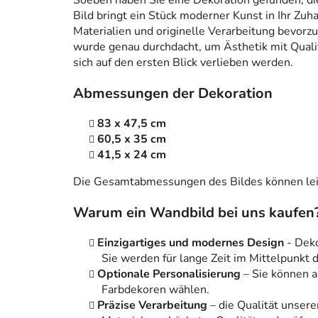
Soeben haben Sie eine Dekoration gefunden, die n
Bild bringt ein Stück moderner Kunst in Ihr Zuh
Materialien und originelle Verarbeitung bevorzug
wurde genau durchdacht, um Ästhetik mit Qualitä
sich auf den ersten Blick verlieben werden.
Abmessungen der Dekoration
83 x 47,5 cm
60,5 x 35 cm
41,5 x 24 cm
Die Gesamtabmessungen des Bildes können leic
Warum ein Wandbild bei uns kaufen
Einzigartiges und modernes Design
- Dek
Sie werden für lange Zeit im Mittelpunkt
Optionale Personalisierung
– Sie können 
Farbdekoren wählen.
Präzise Verarbeitung
– die Qualität unsere