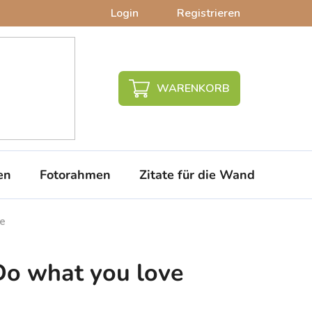
Login
Registrieren
WARENKORB
en
Fotorahmen
Zitate für die Wand
PVC-
ve
Do what you love