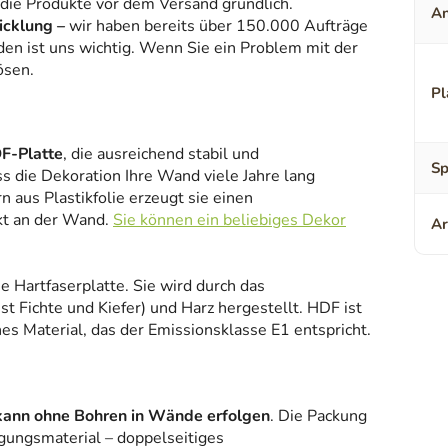
 die Produkte vor dem Versand gründlich.
An
icklung –
wir haben bereits über 150.000 Aufträge
den ist uns wichtig. Wenn Sie ein Problem mit der
ösen.
Pl
F-Platte
, die ausreichend stabil und
Sp
ss die Dekoration Ihre Wand viele Jahre lang
 aus Plastikfolie erzeugt sie einen
kt an der Wand.
Sie können ein beliebiges Dekor
Ar
ne Hartfaserplatte. Sie wird durch das
 Fichte und Kiefer) und Harz hergestellt. HDF ist
es Material, das der Emissionsklasse E1 entspricht.
kann ohne Bohren in Wände erfolgen
. Die Packung
gungsmaterial – doppelseitiges