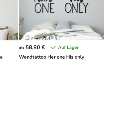
58,80 €
Auf Lager
ab
me
Wandtattoo Her one His only