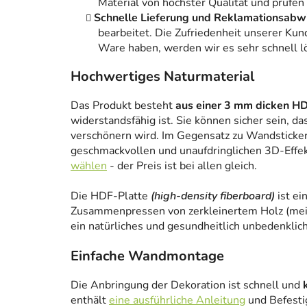
Material von höchster Qualität und prüfen
Schnelle Lieferung und Reklamationsabw
bearbeitet. Die Zufriedenheit unserer Kun
Ware haben, werden wir es sehr schnell l
Hochwertiges Naturmaterial
Das Produkt besteht
aus einer 3 mm dicken HD
widerstandsfähig ist. Sie können sicher sein, da
verschönern wird. Im Gegensatz zu Wandstickern
geschmackvollen und unaufdringlichen 3D-Effe
wählen
- der Preis ist bei allen gleich.
Die HDF-Platte
(high-density fiberboard)
ist ei
Zusammenpressen von zerkleinertem Holz (meist
ein natürliches und gesundheitlich unbedenklich
Einfache Wandmontage
Die Anbringung der Dekoration ist schnell und
enthält
eine ausführliche Anleitung
und Befesti