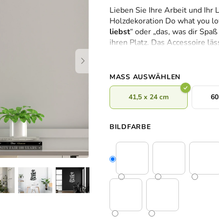
durchschnittliche
Lieben Sie Ihre Arbeit und Ihr 
Produktbewertung
Holzdekoration Do what you lo
ist
liebst
“ oder „das, was dir Spaß
0,0
ihren Platz. Das Accessoire lä
von
Wohndekorationen kombiniere
5
Sternen.
MASS AUSWÄHLEN
41,5 x 24 cm
60
BILDFARBE