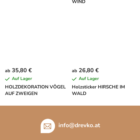
WIND
35,80 €
26,80 €
ab
ab
Auf Lager
Auf Lager
HOLZDEKORATION VÖGEL
Holzsticker HIRSCHE IM
AUF ZWEIGEN
WALD
F
u
ß
info
@
drevko.at
z