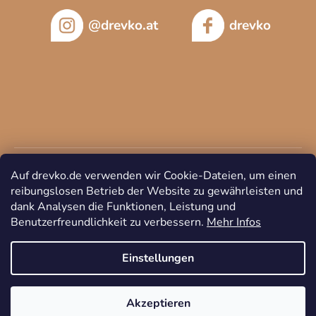
@drevko.at
drevko
Auf drevko.de verwenden wir Cookie-Dateien, um einen
reibungslosen Betrieb der Website zu gewährleisten und
dank Analysen die Funktionen, Leistung und
Benutzerfreundlichkeit zu verbessern.
Mehr Infos
Copyright 2026
DREVKO
. Alle Rechte vorbehalten.
Cookie-
Einstellungen ändern
Einstellungen
Akzeptieren
Erstellt von Shoptet