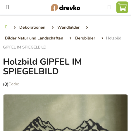
Zum
Suchen
Inhalt
WA
springen
Dekorationen
Wandbilder
Startseite
Bilder Natur und Landschaften
Bergbilder
Holzbild
GIPFEL IM SPIEGELBILD
Holzbild GIPFEL IM
SPIEGELBILD
Die
(0)
durchschnittliche
Produktbewertung
ist
0,0
von
5
Sternen.