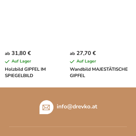
31,80 €
27,70 €
ab
ab
Auf Lager
Auf Lager
Holzbild GIPFEL IM
Wandbild MAJESTÄTISCHE
SPIEGELBILD
GIPFEL
F
u
ß
info
@
drevko.at
z
e
i