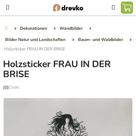
Zum
Suchen
Inhalt
WA
springen
Dekorationen
Wandbilder
Startseite
Bilder Natur und Landschaften
Baum- und Waldbilder
Holzsticker FRAU IN DER BRISE
Holzsticker FRAU IN DER
BRISE
Die
(0)
durchschnittliche
Produktbewertung
ist
0,0
von
5
Sternen.