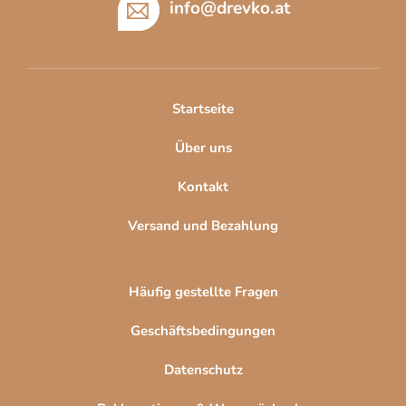
ß
info
@
drevko.at
z
e
i
l
Startseite
e
Über uns
Kontakt
Versand und Bezahlung
Häufig gestellte Fragen
Geschäftsbedingungen
Datenschutz