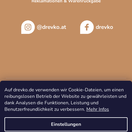
Reklamationen & Warenrückgabe
@drevko.at
drevko
Auf drevko.de verwenden wir Cookie-Dateien, um einen
reibungslosen Betrieb der Website zu gewährleisten und
dank Analysen die Funktionen, Leistung und
Benutzerfreundlichkeit zu verbessern.
Mehr Infos
Copyright 2026
DREVKO
. Alle Rechte vorbehalten.
Cookie-
Einstellungen ändern
Einstellungen