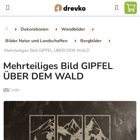
Zum
Suchen
Inhalt
WA
springen
Dekorationen
Wandbilder
Startseite
Bilder Natur und Landschaften
Bergbilder
Mehrteiliges Bild GIPFEL ÜBER DEM WALD
Mehrteiliges Bild GIPFEL
ÜBER DEM WALD
Die
(0)
durchschnittliche
Produktbewertung
ist
0,0
von
5
Sternen.