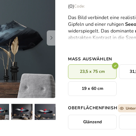
Die
(0)
durchschnittliche
Das Bild verbindet eine realist
Produktbewertung
Gipfeln und einer ruhigen
Seeo
ist
widerspiegelt. Das dominante
0,0
abstrakten Kontrast in die Sze
von
Kombination aus Natur und Geo
5
moderne Komposition
, die si
Sternen.
MASS AUSWÄHLEN
23,5 x 75 cm
31,
19 x 60 cm
OBERFLÄCHENFINISH
Unter
Glänzend