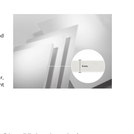
nd
r,
nt