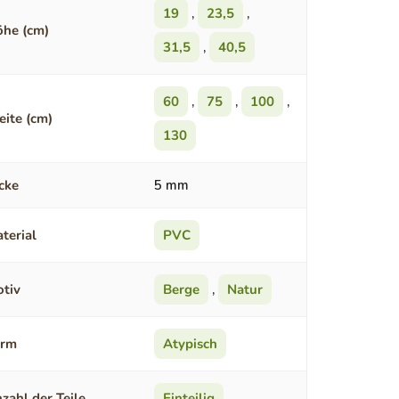
19
,
23,5
,
he (cm)
31,5
,
40,5
60
,
75
,
100
,
eite (cm)
130
cke
5 mm
terial
PVC
tiv
Berge
,
Natur
orm
Atypisch
zahl der Teile
Einteilig