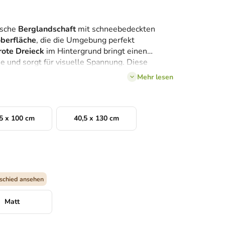
ische
Berglandschaft
mit schneebedeckten
berfläche
, die die Umgebung perfekt
rote Dreieck
im Hintergrund bringt einen
ne und sorgt für visuelle Spannung. Diese
metrie schafft eine
harmonische und zugleich
Mehr lesen
ch gut in stilvolle Innenräume einfügt.
5 x 100 cm
40,5 x 130 cm
schied ansehen
Matt