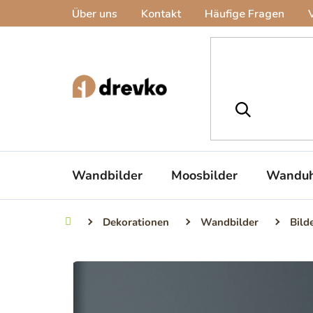
Zum
Über uns
Kontakt
Häufige Fragen
Inhalt
springen
Wandbilder
Moosbilder
Wanduh
Dekorationen
Wandbilder
Bild
Startseite