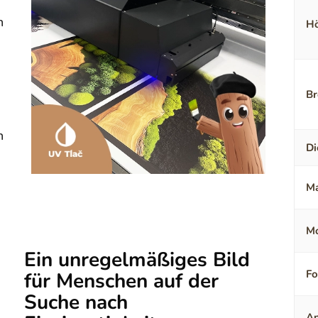
n
Hö
Br
n
Di
Ma
Mo
Ein unregelmäßiges Bild
F
für Menschen auf der
Suche nach
An