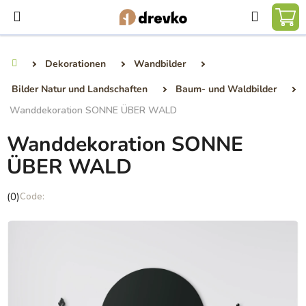
Zum
Suchen
Inhalt
WA
springen
Dekorationen
Wandbilder
Startseite
Bilder Natur und Landschaften
Baum- und Waldbilder
Wanddekoration SONNE ÜBER WALD
Wanddekoration SONNE
ÜBER WALD
Die
(0)
durchschnittliche
Produktbewertung
ist
0,0
von
5
Sternen.