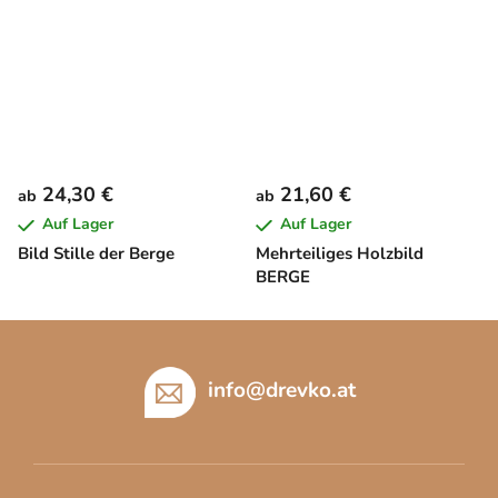
24,30 €
21,60 €
ab
ab
Auf Lager
Auf Lager
Bild Stille der Berge
Mehrteiliges Holzbild
BERGE
F
u
ß
info
@
drevko.at
z
e
i