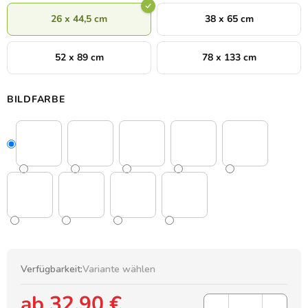
26 x 44,5 cm
38 x 65 cm
52 x 89 cm
78 x 133 cm
BILDFARBE
Verfügbarkeit:
Variante wählen
ab
32,90 €