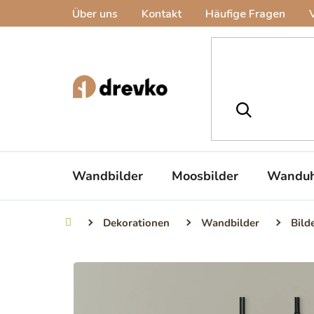
Zum
Über uns
Kontakt
Häufige Fragen
Inhalt
springen
Wandbilder
Moosbilder
Wanduh
Dekorationen
Wandbilder
Bild
Startseite