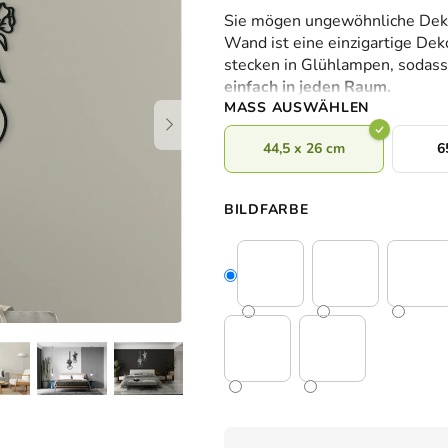
durchschnittliche
Sie mögen ungewöhnliche Dekor
Produktbewertung
Wand ist eine einzigartige De
ist
stecken in Glühlampen, sodass d
0,0
einfach in jeden Raum
.
von
MASS AUSWÄHLEN
5
Sternen.
44,5 x 26 cm
6
BILDFARBE