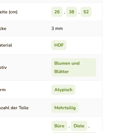
eite (cm)
26
,
38
,
52
cke
3 mm
terial
HDF
Blumen und
tiv
Blätter
orm
Atypisch
zahl der Teile
Mehrteilig
Büro
,
Diele
,