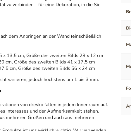
t zu verbinden – für eine Dekoration, in die Sie
Br
Di
ch dem Anbringen an der Wand (einschließlich
Ma
5 x 13,5 cm, Größe des zweiten Bilds 28 x 12 cm
20 cm, Größe des zweiten Bilds 41 x 17,5 cm
Mo
27,5 cm, Größe des zweiten Bilds 56 x 24 cm
ht variieren, jedoch höchstens um 1 bis 3 mm.
F
?
orationen von drevko fallen in jedem Innenraum auf.
An
 des Interesses und der Aufmerksamkeit stehen.
aus mehreren Größen und auch aus mehreren
r Produkte ist uns wirklich wichtig. Wir verwenden