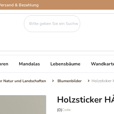
Versand & Bezahlung
ren
Mandalas
Lebensbäume
Wandkart
er Natur und Landschaften
Blumenbilder
Holzsticke
Holzsticker
Die
(0)