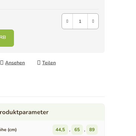
Ansehen
Teilen
he (cm)
44,5
,
65
,
89