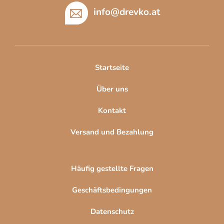
ß
info
@
drevko.at
z
e
i
l
Startseite
e
Über uns
Kontakt
Versand und Bezahlung
Häufig gestellte Fragen
Geschäftsbedingungen
Datenschutz