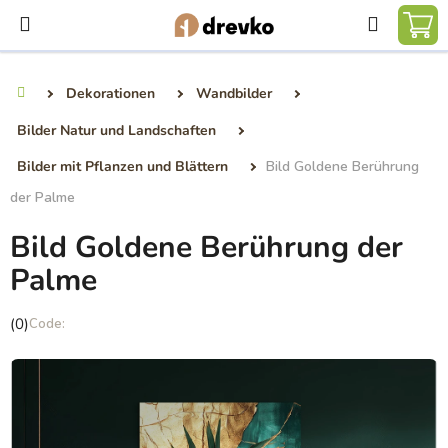
Zum
Suchen
Inhalt
WA
springen
Dekorationen
Wandbilder
Startseite
Bilder Natur und Landschaften
Bilder mit Pflanzen und Blättern
Bild Goldene Berührung
der Palme
Bild Goldene Berührung der
Palme
Die
(0)
durchschnittliche
Produktbewertung
ist
0,0
von
5