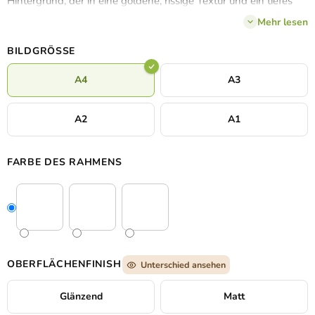
Hintergrund, der in eine goldene, rissige Textur und ein tiefes
Marmorgrün unterteilt ist. Geeignet für stilvolle Innenräume, in
Mehr lesen
denen sein raffinierter und zugleich ruhiger Charakter zur
Geltung kommt.
BILDGRÖSSE
A4
A3
A2
A1
FARBE DES RAHMENS
OBERFLÄCHENFINISH
Unterschied ansehen
Glänzend
Matt