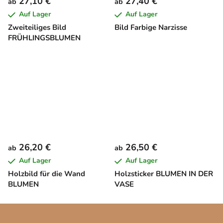
27,10 €
27,40 €
ab
ab
Auf Lager
Auf Lager
Zweiteiliges Bild
Bild Farbige Narzisse
FRÜHLINGSBLUMEN
26,20 €
26,50 €
ab
ab
Auf Lager
Auf Lager
Holzbild für die Wand
Holzsticker BLUMEN IN DER
BLUMEN
VASE
F
u