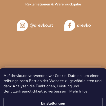
Reklamationen & Warenrückgabe
@drevko.at
drevko
Auf drevko.de verwenden wir Cookie-Dateien, um einen
reibungslosen Betrieb der Website zu gewährleisten und
dank Analysen die Funktionen, Leistung und
Benutzerfreundlichkeit zu verbessern.
Mehr Infos
Copyright 2026
DREVKO
. Alle Rechte vorbehalten.
Cookie-
Einstellungen ändern
Einstellungen