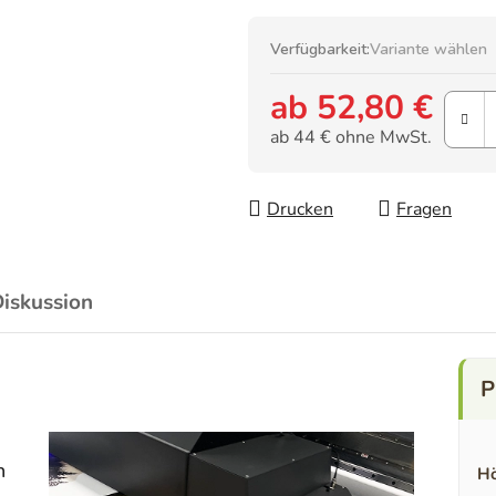
Verfügbarkeit:
Variante wählen
ab
52,80 €
ab
44 €
ohne MwSt.
Verkaufspreis:
Drucken
Fragen
iskussion
n
Hö