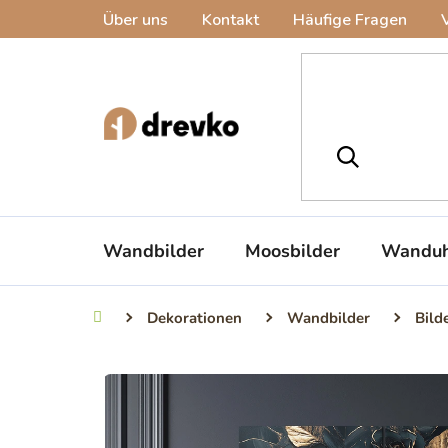
Zum
Über uns
Kontakt
Häufige Fragen
Inhalt
springen
Wandbilder
Moosbilder
Wanduh
Dekorationen
Wandbilder
Bild
Startseite