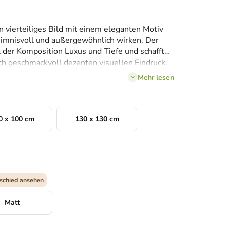
in vierteiliges Bild mit einem eleganten Motiv
imnisvoll und außergewöhnlich wirken. Der
t der Komposition Luxus und Tiefe und schafft
ch geschmackvoll dezenten visuellen Eindruck.
 modern oder glamourös eingerichteten
Mehr lesen
dem Bett, hinter dem Sofa oder in einer
0 x 100 cm
130 x 130 cm
schied ansehen
Matt