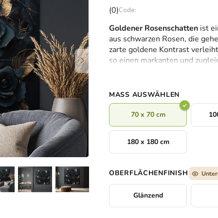
Die
(0)
durchschnittliche
Goldener Rosenschatten
ist e
Produktbewertung
aus schwarzen Rosen, die gehe
ist
zarte goldene Kontrast verleih
0,0
so einen markanten und zuglei
von
Perfekt für die Wand in einem
5
Ambiente – zum Beispiel über 
Sternen.
eleganten Eingangshalle.
MASS AUSWÄHLEN
70 x 70 cm
10
180 x 180 cm
OBERFLÄCHENFINISH
Unter
Glänzend