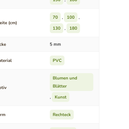
70
,
100
,
eite (cm)
130
,
180
cke
5 mm
terial
PVC
Blumen und
Blätter
tiv
,
Kunst
orm
Rechteck