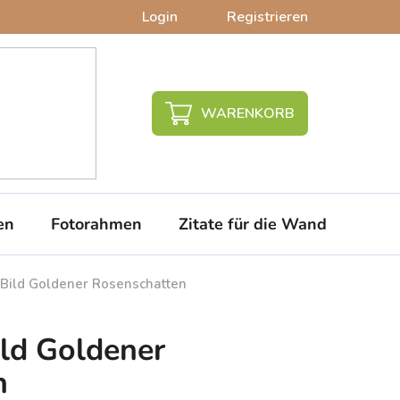
Login
Registrieren
WARENKORB
en
Fotorahmen
Zitate für die Wand
PVC-
s Bild Goldener Rosenschatten
ild Goldener
n