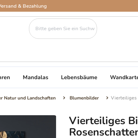
Versand & Bezahlung
ren
Mandalas
Lebensbäume
Wandkart
er Natur und Landschaften
Blumenbilder
Vierteilige
Vierteiliges B
Rosenschatte