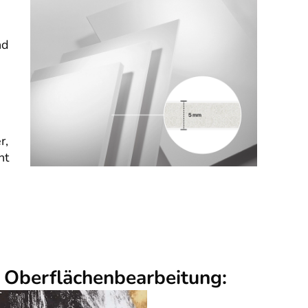
nd
r,
nt
r Oberflächenbearbeitung: