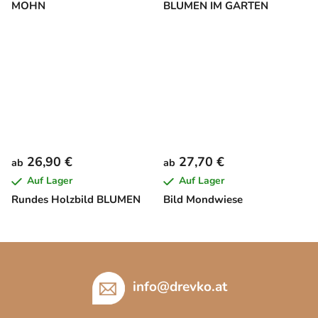
MOHN
BLUMEN IM GARTEN
26,90 €
27,70 €
ab
ab
Auf Lager
Auf Lager
Rundes Holzbild BLUMEN
Bild Mondwiese
F
u
ß
info
@
drevko.at
z