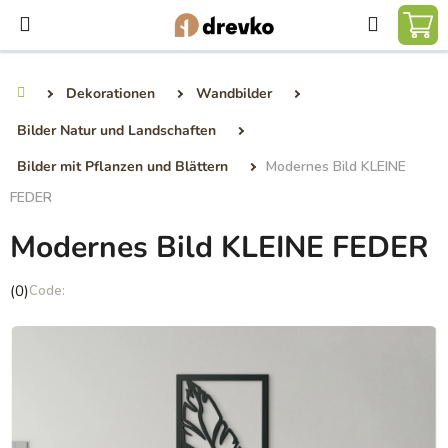
Zum
Suchen
Inhalt
WA
springen
Dekorationen
Wandbilder
Startseite
Bilder Natur und Landschaften
Bilder mit Pflanzen und Blättern
Modernes Bild KLEINE
FEDER
Modernes Bild KLEINE FEDER
Die
(0)
durchschnittliche
Produktbewertung
ist
0,0
von
5
Sternen.