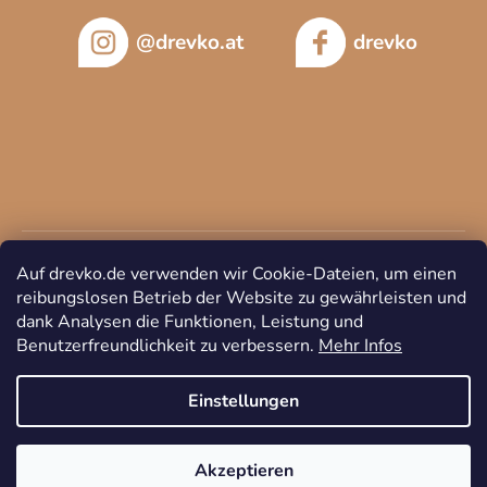
@drevko.at
drevko
Auf drevko.de verwenden wir Cookie-Dateien, um einen
reibungslosen Betrieb der Website zu gewährleisten und
dank Analysen die Funktionen, Leistung und
Benutzerfreundlichkeit zu verbessern.
Mehr Infos
Copyright 2026
DREVKO
. Alle Rechte vorbehalten.
Cookie-
Einstellungen ändern
Einstellungen
Akzeptieren
Erstellt von Shoptet