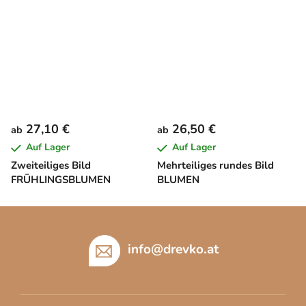
27,10 €
26,50 €
ab
ab
Auf Lager
Auf Lager
Zweiteiliges Bild
Mehrteiliges rundes Bild
FRÜHLINGSBLUMEN
BLUMEN
F
u
ß
info
@
drevko.at
z
e
i