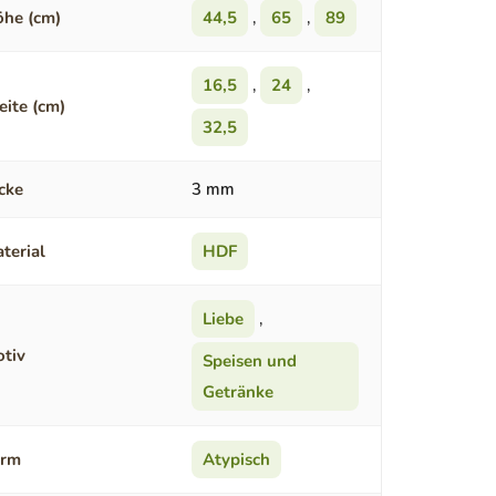
he (cm)
44,5
,
65
,
89
16,5
,
24
,
eite (cm)
32,5
cke
3 mm
terial
HDF
Liebe
,
tiv
Speisen und
Getränke
orm
Atypisch