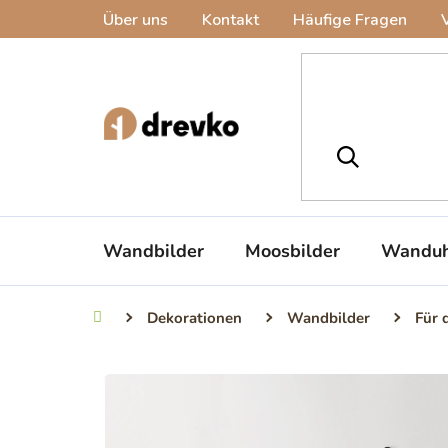
Zum
Über uns
Kontakt
Häufige Fragen
Inhalt
springen
Wandbilder
Moosbilder
Wanduh
Dekorationen
Wandbilder
Für 
Startseite