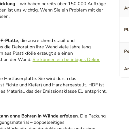
icklung –
wir haben bereits über 150.000 Aufträge
An
den ist uns wichtig. Wenn Sie ein Problem mit der
ösen.
Pl
F-Platte
, die ausreichend stabil und
ss die Dekoration Ihre Wand viele Jahre lang
Pe
 aus Plastikfolie erzeugt sie einen
kt an der Wand.
Sie können ein beliebiges Dekor
Ar
ne Hartfaserplatte. Sie wird durch das
 Fichte und Kiefer) und Harz hergestellt. HDF ist
es Material, das der Emissionsklasse E1 entspricht.
kann ohne Bohren in Wände erfolgen
. Die Packung
gungsmaterial – doppelseitiges
 die Rückseite des Produkts geklebt und schon