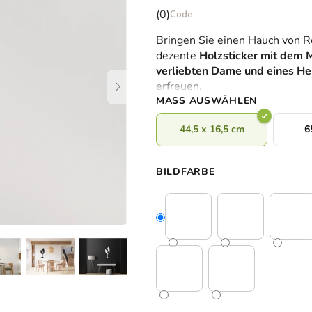
Die
(0)
durchschnittliche
Bringen Sie einen Hauch von R
Produktbewertung
dezente
Holzsticker mit dem M
ist
verliebten Dame und eines Her
0,0
erfreuen.
von
MASS AUSWÄHLEN
5
Sternen.
44,5 x 16,5 cm
6
BILDFARBE