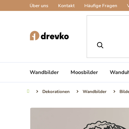
Zum
Über uns
Kontakt
Häufige Fragen
Inhalt
springen
Wandbilder
Moosbilder
Wanduh
Dekorationen
Wandbilder
Bild
Startseite