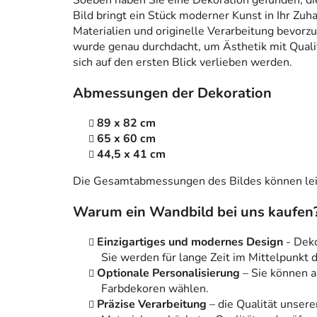
Soeben haben Sie eine Dekoration gefunden, die n
Bild bringt ein Stück moderner Kunst in Ihr Zuh
Materialien und originelle Verarbeitung bevorzug
wurde genau durchdacht, um Ästhetik mit Qualitä
sich auf den ersten Blick verlieben werden.
Abmessungen der Dekoration
89 x 82 cm
65 x 60 cm
44,5 x 41 cm
Die Gesamtabmessungen des Bildes können leic
Warum ein Wandbild bei uns kaufen
Einzigartiges und modernes Design
- Dek
Sie werden für lange Zeit im Mittelpunkt
Optionale Personalisierung
– Sie können 
Farbdekoren wählen.
Präzise Verarbeitung
– die Qualität unsere