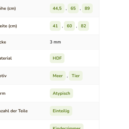
he (cm)
44,5
,
65
,
89
eite (cm)
41
,
60
,
82
cke
3 mm
terial
HDF
tiv
Meer
,
Tier
orm
Atypisch
zahl der Teile
Einteilig
Kinderzimmer
,