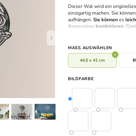
durchschnittliche
Dieser Wal wird ein originelles
Produktbewertung
einzigartig machen. Sie könne
ist
aufhängen.
Sie können
es
leic
0,0
Accessoires
kombinieren
. Gee
von
Meeres.
5
Sternen.
MASS AUSWÄHLEN
44,5 x 41 cm
6
BILDFARBE