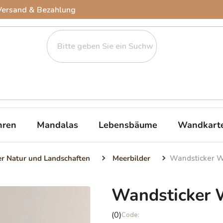
Versand & Bezahlung
ren
Mandalas
Lebensbäume
Wandkart
er Natur und Landschaften
Meerbilder
Wandsticker 
Wandsticker
Die
(0)