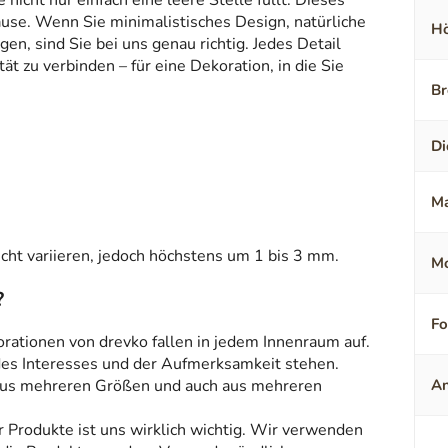
icht nur einfach eine leere Stelle füllt. Dieses
ause. Wenn Sie minimalistisches Design, natürliche
Hö
en, sind Sie bei uns genau richtig. Jedes Detail
t zu verbinden – für eine Dekoration, in die Sie
Br
Di
Ma
ht variieren, jedoch höchstens um 1 bis 3 mm.
Mo
?
F
orationen von drevko fallen in jedem Innenraum auf.
 des Interesses und der Aufmerksamkeit stehen.
aus mehreren Größen und auch aus mehreren
An
r Produkte ist uns wirklich wichtig. Wir verwenden