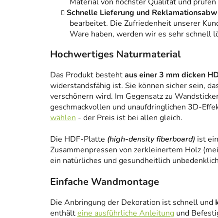
Material von höchster Qualität und prüfen
Schnelle Lieferung und Reklamationsabw
bearbeitet. Die Zufriedenheit unserer Kun
Ware haben, werden wir es sehr schnell l
Hochwertiges Naturmaterial
Das Produkt besteht
aus einer 3 mm dicken HD
widerstandsfähig ist. Sie können sicher sein, da
verschönern wird. Im Gegensatz zu Wandstickern
geschmackvollen und unaufdringlichen 3D-Effe
wählen
- der Preis ist bei allen gleich.
Die HDF-Platte
(high-density fiberboard)
ist ei
Zusammenpressen von zerkleinertem Holz (meist
ein natürliches und gesundheitlich unbedenklich
Einfache Wandmontage
Die Anbringung der Dekoration ist schnell und
enthält
eine ausführliche Anleitung
und Befesti