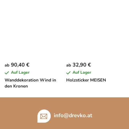
90,40 €
32,90 €
ab
ab
Auf Lager
Auf Lager
Wanddekoration Wind in
Holzsticker MEISEN
den Kronen
F
u
ß
info
@
drevko.at
z