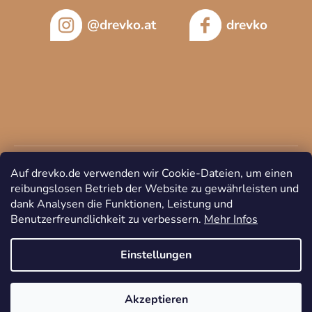
@drevko.at
drevko
Auf drevko.de verwenden wir Cookie-Dateien, um einen
reibungslosen Betrieb der Website zu gewährleisten und
dank Analysen die Funktionen, Leistung und
Benutzerfreundlichkeit zu verbessern.
Mehr Infos
Copyright 2026
DREVKO
. Alle Rechte vorbehalten.
Cookie-
Einstellungen ändern
Einstellungen
Akzeptieren
Erstellt von Shoptet