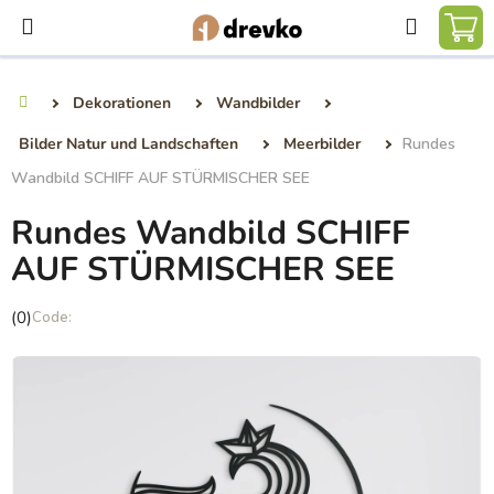
Zum
Suchen
Inhalt
WA
springen
Dekorationen
Wandbilder
Startseite
Bilder Natur und Landschaften
Meerbilder
Rundes
Wandbild SCHIFF AUF STÜRMISCHER SEE
Rundes Wandbild SCHIFF
AUF STÜRMISCHER SEE
Die
(0)
durchschnittliche
Produktbewertung
ist
0,0
von
5
Sternen.